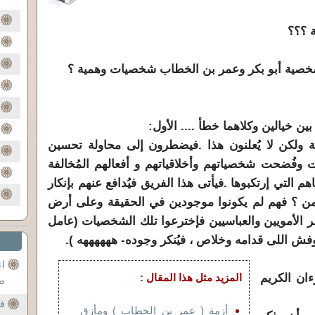
 ؟؟؟
خصية أبو بكر وعمر بن الخطاب شخصيات وهمية ؟
ن خيالين وكلاهما خطأ .... الأول:
 ولكن لا يُعلنون هذا .فيضطرون إلى محاولة تحسين
 وفُضحت شخصياتهم وأخلاقياتهم و أفعالهم المُخالفة
م التي إرتكبوها .فيأتى هذا الفريق فيُدافع عنهم بإنكار
ن ؟ فهم لم يكونوا موجودين في الحقيقة وعلى أرض
صر الأمويين والعباسيين فإخترعوا تلك الشخصيات (عامل
ش اللى قدامه وخلاص ، فيُنكر وجوده- ههههههه ).
ا
ان الكريم
المزيد مثل هذا المقال :
ص
فس
أزمة ( عمر بن الخطاب ) ومأزق