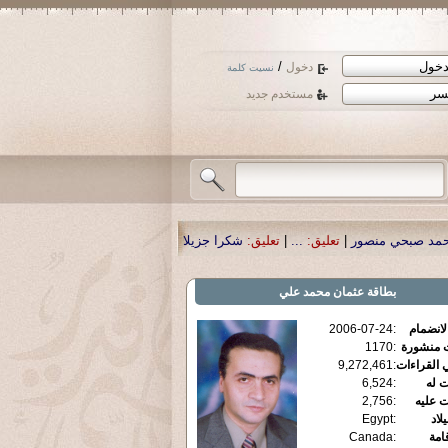
/
دخول
نسيت كلمة
مستخدم جديد
|
تعليق:
...
|
تعليق:
شكرا جزيلا أستاذ حمد الحمد .أكرمكم الله .
|
تعليق:
نسأل الله ت
بطاقة
عثمان محمد علي
الانضمام
:
2006-07-24
ت منشورة
:
1170
 القراءات
:
9,272,461
ت له
:
6,524
ت عليه
:
2,756
يلاد
:
Egypt
قامة
:
Canada