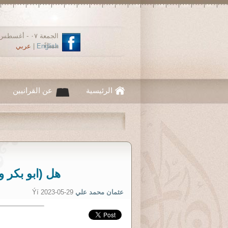
مساءً
English
|
عربي
الرئيسية
عن القرانيين
هل (ابو بكر 
عثمان محمد علي
Ýí 2023-05-29