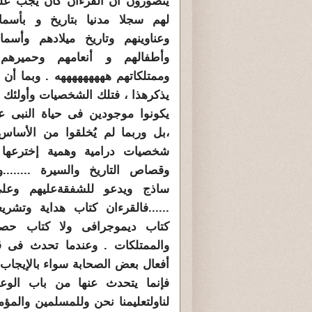
يتصورون أن القرءان كان يجب علي
لهم سجلا مدنيا بتاريخ و بأسما
وعناوينهم وتاريخ ميلادهم وأسما
وأطفالهم و أنعامهم وحميرهم 
وممتلكاتهم هههههههههه . وبما أن 
يذكرهذا ، فتلك الشخصيات وأولئك ا
يكونوا موجودين فى حياة النبى عل
،بل وربما لم يُخلقوا من الأساس
شخصيات درامية وهمية إخترعها 
وقصاص التاريخ والسيرة ........و
ساذج ويدعو للشفقةعليهم وعل
......فالقرءان كتاب هداية وتشر
كتاب ديموجرافى ولا كتاب حصر 
والممتلكات . وعندما تحدث فى
أفعال بعض الصحابة سواء بالإيجاب 
فإنما يتحدث عنها من باب الوعظ
لناولتعليمنا نحن وللمسلمين والمؤم