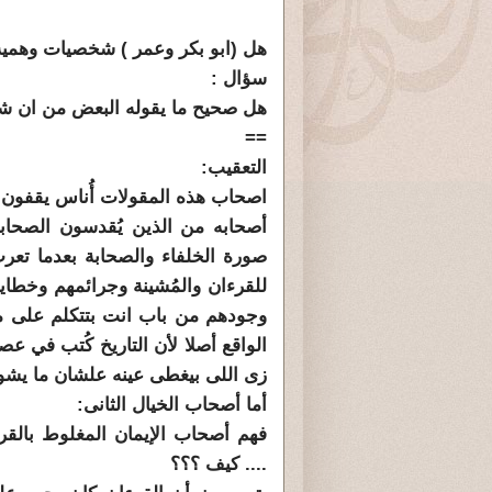
هل (ابو بكر وعمر ) شخصيات وهمية
سؤال :
هل صحيح ما يقوله البعض من ان ش
==
التعقيب:
اصحاب هذه المقولات أُناس يقفون بي
أصحابه من الذين يُقدسون الصحابة
صورة الخلفاء والصحابة بعدما تعرت
للقرءان والمُشينة وجرائمهم وخطاياه
وجودهم من باب انت بتتكلم على م
الواقع أصلا لأن التاريخ كُتب في ع
زى اللى بيغطى عينه علشان ما يشوف
أما أصحاب الخيال الثانى:
فهم أصحاب الإيمان المغلوط بالقرء
.... كيف ؟؟؟