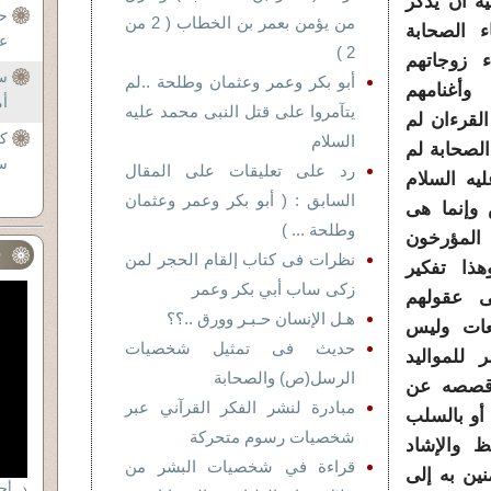
ه أن يذكر
حا
من يؤمن بعمر بن الخطاب ( 2 من
ء الصحابة
عن
2 )
ء زوجاتهم
س
أبو بكر وعمر وعثمان وطلحة ..لم
وأغنامهم
أم
يتآمروا على قتل النبى محمد عليه
القرءان لم
كي
السلام
لصحابة لم
سب
رد على تعليقات على المقال
يه السلام
السابق : ( أبو بكر وعمر وعثمان
 وإنما هى
وطلحة ... )
المؤرخون
ف
نظرات فى كتاب إلقام الحجر لمن
هذا تفكير
زكى ساب أبي بكر وعمر
ى عقولهم
هـل الإنسان حـبـر وورق ..؟؟
يعات وليس
حديث فى تمثيل شخصيات
للمواليد
الرسل(ص) والصحابة
 قصصه عن
مبادرة لنشر الفكر القرآني عبر
أو بالسلب
شخصيات رسوم متحركة
 والإشاد
قراءة في شخصيات البشر من
نين به إلى