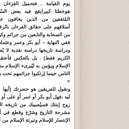
يوم القيامة .. فتحميل القرءان م
هوخطئا كبيرايقع فيه بعض السُ
المُثقفين من الذين يخافون ع
أسلافهم على حقائق القرءان بالرغ
من الصحابة والتابعين من جرائم وكبا
ففي النهاية – أبو بكر وعمر وعثم
ودراسة تاريخها دراسة نقدية لا يُض
الكريم فقط) . بل بالعكس فأعتق
الإسلام ويؤمن به ليُبرىء الإسلام م
الناس حينما إرتكبوا جرائمهم تحت راي
=
ونقول للفريقين هو حضرتك (أيها 
ليه ،فهل أبو بكر أو عمر أو على أو 
زوج إبنتك فسيُصيبك من تاريخه الع
مشرحة التاريخ وشرّح وقطع في أقو
الإنتصار للإسلام وتبرئة الإسلام من 