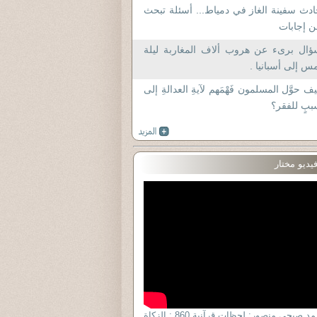
دث سفينة الغاز في دمياط... أسئلة تبحث
 إجابات
ؤال برىء عن هروب ألاف المغاربة ليلة
س إلى أسبانيا .
ف حوَّل المسلمون فَهْمَهم لآيةِ العدالةِ إلى
بٍ للفقر؟
يديو مختار
د. أحمد صبحى منصور: لحظات قرآنية 860 : الزكاة