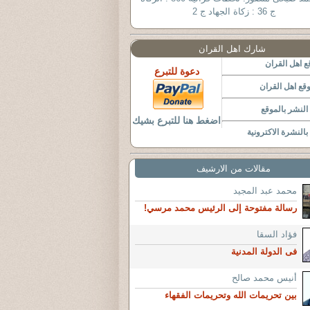
ج 36 : زكاة الجهاد ج 2
شارك اهل القران
 اهل القران
دعوة للتبرع
قع اهل القران
لنشر بالموقع
اضغط هنا للتبرع بشيك
النشرة الاكترونية
مقالات من الارشيف
محمد عبد المجيد
رسالة مفتوحة إلى الرئيس محمد مرسي!
فؤاد السقا
فى الدولة المدنية
أنيس محمد صالح
بين تحريمات الله وتحريمات الفقهاء