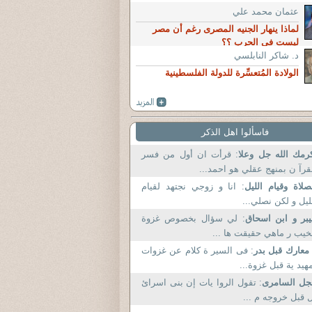
عثمان محمد علي
لماذا ينهار الجنيه المصرى رغم أن مصر
ليست فى الحرب ؟؟
د. شاكر النابلسي
الولادة المُتعسِّرة للدولة الفلسطينية
فاسألوا اهل الذكر
رمك الله جل وعلا
: قرأت ان أول من فسر
قرآ ن بمنهج عقلي هو احمد...
صلاة وقيام الليل
: انا و زوجي نجتهد لقيام
ليل و لكن نصلي...
بر و ابن اسحاق
: لي سؤال بخصوص غزوة
خيب ر ماهي حقيقت ها ...
 معارك قبل بدر
: فى السير ة كلام عن غزوات
هيد ية قبل غزوة...
جل السامرى
: تقول الروا يات إن بنى اسرائ
 قبل خروجه م ...