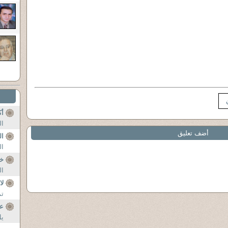
أك
ال
أضف تعليق
ال
ال
خي
ال
لا
تم
ع
يل