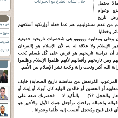
خلال تشابه الطباع مع الحيوانات
الا يحتمل
ذج وعوام
رض تاريخ
م من عدم مسئوليتهم هم عما فعله أوإرتكبه أسلافهم
عن موقع
ئر وخطايا .
منهج مو
ان وعلى ومعاوية وووووو هي شخصيات تاريخية حقيقية
شروط ا
ير الإسلام ولا علاقة له به، لأن الإسلام هو (القرءان
اشترك ب
د أن دراسة تاريحهم هو فرض على كُل مُسلم يُحب
نهم ومن تاريخهم وأفعالهم لأنهم ظلموا الإسلام وظلموا
ة الله أكبر وتحت راية وحُجة نشر الإسلام بين الأُمم.
المرعوب المُرتعش من مناقشة تاريخ الصحابة) خايف
معاوية أو الحسين أو خالدبن الوليد كان أبوك أو إبنك أو
ار والخجل ؟؟) ... بالتأكيد لا ....فحضرتك ضعه على
اله واعماله براحتك ،وأجعل همك الأول والأخير هو
أي فعل قبيح ومُخجل أُنتسب إليه ظُلما وعدوانا .