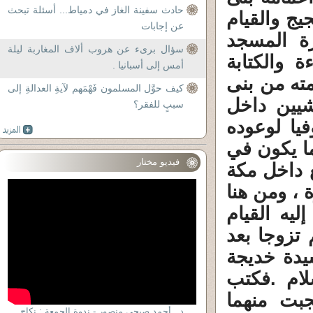
حادث سفينة الغاز في دمياط... أسئلة تبحث
ج والقيام
عن إجابات
ة المسجد
سؤال برىء عن هروب ألاف المغاربة ليلة
 والكتابة
أمس إلى أسبانيا .
مته من بنى
كيف حوَّل المسلمون فَهْمَهم لآيةِ العدالةِ إلى
شيين داخل
سببٍ للفقر؟
فيا لوعوده
ما يكون في
فيديو مختار
 داخل مكة
 ، ومن هنا
ليه القيام
 تزوجا بعد
سيدة خديجة
لام .فكتب
جبت منهما
د . أحمد صبحى منصور - ندوة الجمعة : نكاح