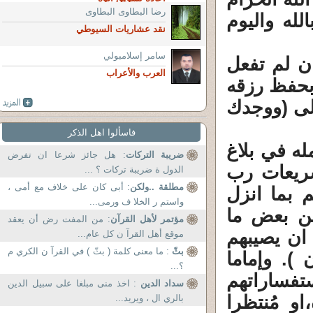
رضا البطاوى البطاوى
الله واليوم
نقد عشاريات السيوطي
سامر إسلامبولي
ان لم تفعل
العرب والأعراب
 بحفظ رزقه
الى (ووجدك
فاسألوا اهل الذكر
له في بلاغ
ضريبة التركات
: هل جائز شرعا ان تفرض
شريعات رب
الدول ة ضريبة تركات ؟ ...
مطلقة ..ولكن
: أبى كان على خلاف مع أمى ،
م بما انزل
واستم ر الخلا ف ورمى...
عن بعض ما
مؤتمر لأهل القرآن
: من المفت رض أن يعقد
 ان يصيبهم
موقع أهل القرآ ن كل عام...
بثّ
: ما معنى كلمة ( بثّ ) في القرآ ن الكري م
). وإماما
؟...
ستفساراتهم
سداد الدين
: اخذ منى مبلغا على سبيل الدين
و مُنتظرا
بالري ال ، ويريد...