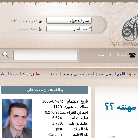
/
دخول
نسيت كلمة
مستخدم جديد
مقالات اساسية
بدك احمد صبحي منصور
|
تعليق:
...
|
تعليق:
شكرا جزيلا أستاذ حمد الحمد .أكرمكم ال
بطاقة
عثمان محمد علي
تاريخ الانضمام
:
2006-07-24
مهنته ؟؟
مقالات منشورة
:
1170
اجمالي القراءات
:
9,270,981
تعليقات له
:
6,524
تعليقات عليه
:
2,756
بلد الميلاد
:
Egypt
بلد الاقامة
:
Canada