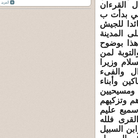
ل القرءان
لتي بدأت ب
ئدا للجيش
ى المدينة
هذا بوضوح
لتوبة لمن
سلام وزيرا
ال والفىء
كين وأبناء
 ومسيحيين
م وتزكيهم
سميع عليم
لقرى فلله
بن السبيل