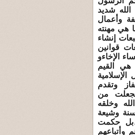
كم الرسول
 الله شديد
فة وأعمال
ا هي مهنته
بعات إنشاء
ت قوانين
اء الإخاءو
 هي القيم
الإسلامية
فاز وتقدم
فجعلت من
له وخلقه
سنة وشيعة
،بل حكمت
م وأتباعهم