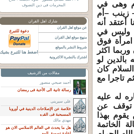
ام وهى في
المحرمات فى دين التصوف
أنجبت له (6 أطفال – زينب –أم
 أعتقد أنه
شارك اهل القران
عن موقع اهل القران
ت وليس في
دعوة للتبرع
منهج موقع اهل القران
امرأة فوق
شروط النشر بالموقع
ن وربما اكثر
اضغط هنا للتبرع بشيك
 بالدين لو
اشترك بالنشرة الاكترونية
السلام كان
مقالات من الارشيف
م تاجرا مع
آحمد صبحي منصور
رسالة ثانية الى الأحبة فى رمضان
ره له عليه
على سيرينى
ن توقف عن
خلاصة عن الإصلاحات الدينية في أوروبا
يقوم بهذا
المسيحية في القرو
مهدي مالك
ة الخاتمة
هل ما يحدث في العالم الاسلامي الان هو
لله الحرام
اعادة تسويق الوه