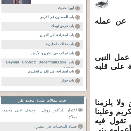
لهو الحديث
باب المعذبون فى الأرض
م عن عمله
باب فرص تهمك
باب استراحة أهل القرآن
باب مقالات انجليزية
باب غرائب فى الكون و الأرض
مل النبى
باب Beyond Conflict: Decentralization
ة على قلبه
and th
باب استراحة اهل القران انجليزي
باب حوار
لا يلزمنا
احدث مقالات عثمان محمد علي
ريم وعلينا
اعتذار للدكتور زويل... وخوف على محمد
صلاح
 تقول فيه
فساد المحليات في مصر .
أعمامه بنى