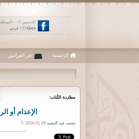
مساءً
English
|
عربي
الرئيسية
عن القرانيين
مطاردة الكُناب:
الإعدام أو ال
محمد عبد المجيد
Ýí 2016-01-29