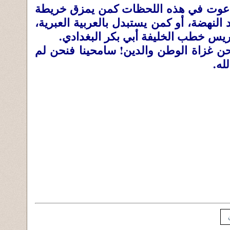
اعوت في هذه اللحظات كمن يمزق خريطة
النهضة، أو كمن يستبدل بالعربية العبرية،
يس خطب الخليفة أبي بكر البغدادي.
ن غزاة الوطن والدين! سامحينا فنحن لم
له.