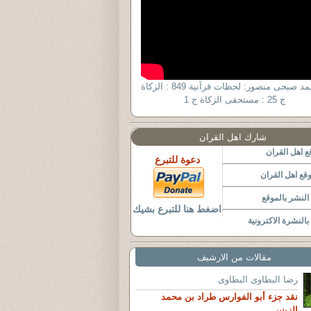
د. أحمد صبحى منصور: لحظات قرآنية 849 : الزكاة
ج 25 : مستحقى الزكاة ج 1
شارك اهل القران
 اهل القران
دعوة للتبرع
قع اهل القران
لنشر بالموقع
اضغط هنا للتبرع بشيك
النشرة الاكترونية
مقالات من الارشيف
رضا البطاوى البطاوى
نقد جزء أبو الفوارس طراد بن محمد
الزينبي