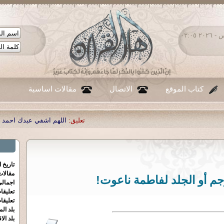
الخميس ٠٦ - أغسطس - ٢٠٢٦ ٠٣:٠٥
كتاب الموقع
الاتصال
مقالات اساسية
تعليق:
اللهم اشفي عبدك احمد صبحي منصور
|
تعليق:
..
تاريخ 
مقالا
رجم أو الجلد لفاطمة ناعوت!
اجمالي
تعليقا
تعليقا
بلد الم
بلد الا