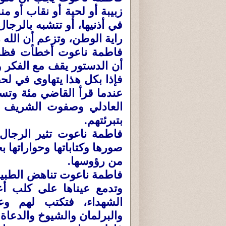
زبيبة أو لحية أو نقاب أو من
في أذنيها، أو تتشبه بالرج
راية الوطن، وتزعم أن الله
فاطمة ناعوت أخطأت فظنت
أن الدستور يقف مع الفكر و
فإذا بكل هذا يتهاوى في لح
عندما قرأ القاضي مئة وتس
العادلي وصفوت الشريف 
بتبرئتهم.
فاطمة ناعوت تثير الرجال 
صورها وكتاباتها وحواراتها ب
من رؤوسها.
فاطمة ناعوت تناهض الطبي
وتدمع عيناها على كلب أ
الشهداء، فتكتب لهم وع
والبرلمان والشيوخ والدعاة ، 