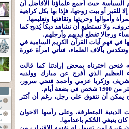
م السياسة حيث أجمع علماؤنا الأفاضل أن
لا للقبر أو بيت زوجها، فإذا بها بكل كراهية
ة وأموالها وحريتها وثقافتها وتعليمها.
وف، ولا تستطيع أن تشاهد ديكاً يُذبح كما
ساء ورجالا تقطع أيديهم وأرجلهم.
 في فهم آيات القرآن الكريم السامية في
تتكدس بآلاف العلماء، فتأتي امرأة عورة
 فنحن اخترناه بمحض إرادتنا كما قالت
ء العظيم الذي أفرج عن مبارك وولديه
شريف وزكريا عزمي وأحمد فتحي سرور،
بضعة أيام.
 يمكن أن تتفوق على رجل، رغم أن أكثر
سؤ
ر 
 الدينية المتطرفة، وعلى رأسها الاخوان
مس
ان ينبغي الحُكم باعدامها.
تو
 عبرة لمن تسول له نفسه الاقتراب من
ه