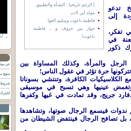
) الرجم تاريخيا : النشأة والتطبيق
خ تدعو
مولد ابن لادن
عودة إلى
فاطمة ناعوت وسليم العوا
حوار بين خروف و .. فاطمة
ي تفكر،
ناعوت!
عنة في
رك ذكور
 الرجل والمرأة، وكذلك المساواة بين
عن موقع
تركونها حرة تؤثر في عقول الناس!
منهج مو
 الكلاسيكيات الكافرة، وتنتشي بسوناتا
شروط ا
، وتغمض عينيها وهي تسبح في موسيقى
ارد جريج، وقد تمادت في غيها وكفرها
اشترك ب
 ندوات فيسمع الرجال صوتها، وتشاهدها
ة، بل تصافح الرجال فينتفض الشيطان من