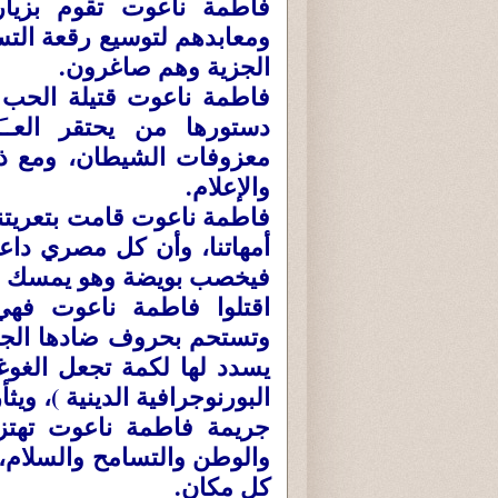
فاطمة ناعوت تقوم بزيار
ومعابدهم لتوسيع رقعة التس
الجزية وهم صاغرون.
فاطمة ناعوت قتيلة الحب
دستورها من يحتقر العــَـ
معزوفات الشيطان، ومع ذل
والإعلام.
فاطمة ناعوت قامت بتعريتنا 
أمهاتنا، وأن كل مصري داعش
فيخصب بويضة وهو يمسك الس
اقتلوا فاطمة ناعوت فهي 
وتستحم بحروف ضادها الجمي
يسدد لها لكمة تجعل الغوغاء
البورنوجرافية الدينية )، ويث
جريمة فاطمة ناعوت تهتز
والوطن والتسامح والسلام، 
كل مكان.