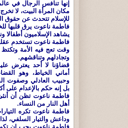
إنها تنافس الرجال في عال
مكان المرأة البيت، لا تخرج إ
للإسلام تتحدث عن حقوق المرأ
فاطمة ناعوت يرق قلبها للخر
يشاهد الإسلاميون أطفالا ون
فاطمة ناعوت تستخدم عقلها
وقت تعج فيه الأمة وتكتظ و
وتجادلهم وتناقشهم.
قضاؤنا لا أحد يعترض عليه
أماني الخياط، وهو القضا
وحبيب العادلي وصفوت ال
بل إنه حكم بالإعدام على أكثر من 1500 شخص في 
فاطمة ناعوت تظن أن أنثىَ
أهل النار من النساء.
فاطمة ناعوت تكره التيارات
وداعش والتيار السلفي، لذا ك
فاطمة ناعوت يجب ان تكون