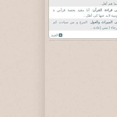
ما هم أهل...
 قراءة القرآن
: أنا مقيد بحصة قرآني ة
مية لابد عنها كى أظل...
 الميراث والعول
: المرج و من سيادت كم
جاء ا مني إعادة...