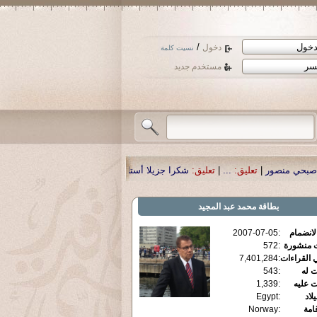
/
دخول
نسيت كلمة
مستخدم جديد
.
|
تعليق:
شكرا جزيلا أستاذ حمد الحمد .أكرمكم الله .
|
تعليق:
نسأل الله تعالى أن ي
بطاقة
محمد عبد المجيد
الانضمام
:
2007-07-05
ت منشورة
:
572
 القراءات
:
7,401,284
ت له
:
543
ت عليه
:
1,339
يلاد
:
Egypt
قامة
:
Norway