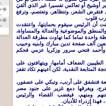
بر أوشيخ أو تعاكس تفسيرا غير الذي أُلقيَ
إن
فى
ال فتقرض الشعر، وتتظاهر، وتعتصم، وترفع
يو
 رب قلوب
فى
 أن الرئيس سيقوم بحمايتها، واعتقدت
ور
المنطق والموضوعية والعدالة والمساواة،
ظة واحدة تماما كما تهاوت مطرقة العدالة
عين ألف صفحة تدين مبارك وابنيه وحبيب
وأحمد فتحي سرور وزكريا عزمي فحكم
الطيبين الضعاف أمامها، ويتهافتون على
حجة المتابعة النقدية، لكن أعينهم تكاد تقفز
عة فتشفق على أرنب، وتبكي على عصفور،
عرج، ويغرقها دمع غزير على جنود مصر
نهم ومنهم، فيغضب القضاء والرئيس
فهذا إزدراء للأديان.