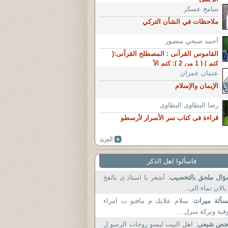
سامح عسكر
ملاحظات في الشأن التركي
آحمد صبحي منصور
القاموس القرآنى : المصطلح القرآنى:(
كتم ) ( 1 من 2 ): كتم الآ
عثمان عمران
الإيمان والإسلام
رضا البطاوى البطاوى
قراءة فى كتاب سر الأسرار لأرسطو
فاسألوا اهل الذكر
ال ملحق بالتخصيب
: أشعر يا استاذ ى بالفخ
بالان تماء الى...
ألة ميراث
: سلام علايك م مافتو ت امراء
فية وتركة منزل...
جص شيعى
: اهل البيت ليسو زوجات الرسو ل