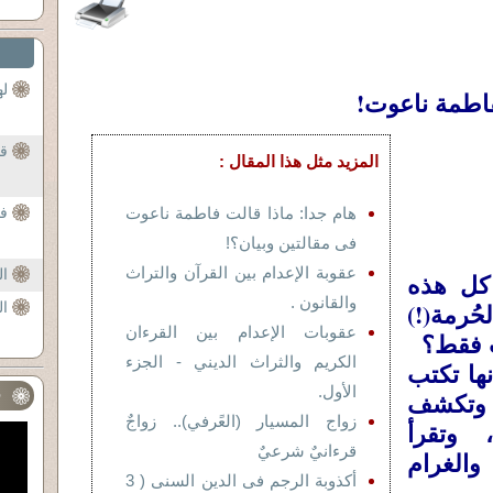
له
لفاطمة ناعوت!
قا
المزيد مثل هذا المقال :
هام جدا: ماذا قالت فاطمة ناعوت
فا
فى مقالتين وبيان؟!
عقوبة الإعدام بين القرآن والتراث
ا
كل هذه
والقانون .
ُرمة(!)
ا
عقوبات الإعدام بين القرءان
 فقط؟
الكريم والثراث الديني - الجزء
ها تكتب
الأول.
 وتكشف
ف
زواج المسيار (العًرفي).. زواجٌ
، وتقرأ
قرءانيٌ شرعيٌ
والغرام
أكذوبة الرجم فى الدين السنى ( 3