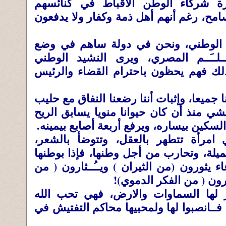
ة شركاء الوطن الأقباط في كنائسهم
امح، رغم أنهم أهل ذمة وكفار ولا يدفعون
 الوطني، ونحن في دولة ساهم في وضع
ـلــَــم المصري، ويرى النشيد الوطني
ك فهم يحظون باحترام القضاء والرئيس
جميعا، وإثبات أننا رضعنا النفاق مع حليب
ي منذ أن كان حيوانا منويا يسابق الريح
كين بيساره، ويرفع أربعة أصابع بيمينه.
امرأة تتطهر بالعقل، وتتوضأ بالشعر،
لة، وتحارب من أجل وطنها، فإذا بوطنها
 يثورون (من الثيران ) ويــُــثارون ( من
أرون ( من الفكر الدموي)!
 لها السماوات والارض، فهي تحب الله
فــانصبوا لها ولمحبيها محاكم التفتيش في