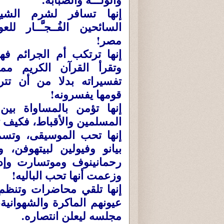
إنها تسافر لشرم الشي
السائحين الفُــجـَّــار لل
مصر!
إنها ترتكب أم الجرائم فه
وتقرأ القرآن الكريم مم
تفسيراته بدلا من أن تت
قومها يفسرونه!
إنها تؤمن بالمساواة بين
المسلمين والأقباط، فكيف ت
إنها تحب الموسيقى، وتسمع
بيانو وفيولين لبيتهوفن
رحمانينوف وموتسارت وإدف
وزعمت أنها تحب الباليه!
إنها تلقي محاضرات وتنظم
عيونهم الماكرة والشهواني
مجلسه ليعلن انتصاره.