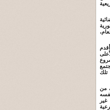
يعية
ائية
ورية
عام،
قدم
على
شروع
جتمع
 تلك
، من
نفسه
غير
رعية