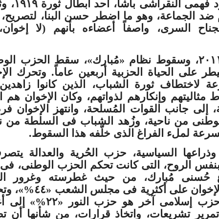
مصر، وهو محمود فهمى النقر
م ضد الجماعة، وهو ما اضطر حسن البنا، لتصريح، ي
ناح السرى، واصفاً أعضاءه بأنهم (لا إخوان، 
ومع ثورة يناير ٢٠١١، وسقوط نظام «مُبارك»، سقط الحزب ال
ر على الحياة الحزبية أربعين عاماً. وتحرك الإ
ة لاختطاف ثورة الشباب، الذين كانوا زاهدين
مثاليتهم وإنكارهم لذواتهم، وكان الإخوان هم ا
ة، إلى جانب القوات المُسلحة، وانتهز الإخوان ف
طنى من ناحية، وزُهد الشباب فى السلطة من نا
سرعة لملء الفراغ الذى خلّفه هذا السقوط.
وذراعها السياسية، حزب الحُرية والعدالة يتصر
نفس الروح، التى كانت تحكم الحزب الوطنى، فى 
ع حُسنى مُبارك، من حيث غطرسته وغرور الق
فبمجرد حصول الإخوان على أكثرية فى مجل
بفضل مكاسب حزب إسلامى آخر هو حزب النور 
 تمرير تشريعات، واتخاذ قرارات، من شأنها أن 