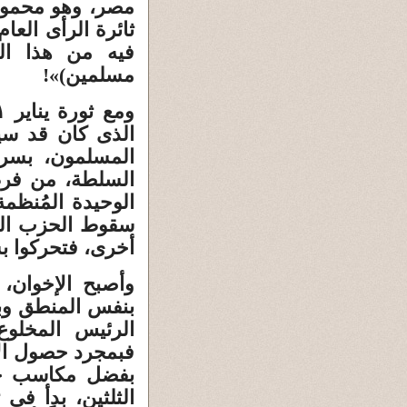
ثائرة الرأى العا
فيه من هذا الج
مسلمين)»!
الذى كان قد سيط
المسلمون، بسرع
السلطة، من فرط 
الوحيدة المُنظم
سقوط الحزب الو
أخرى، فتحركوا ب
وأصبح الإخوان، 
بنفس المنطق وب
الرئيس المخلو
الثلثين، بدأ فى