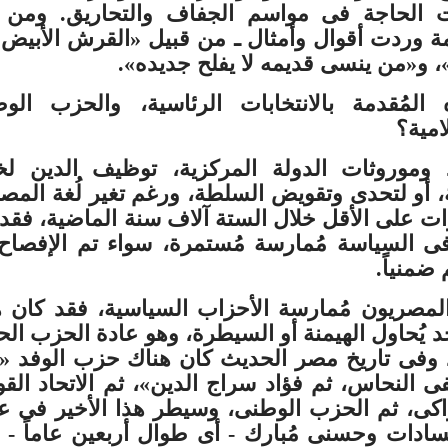
ت الحاجة فى مواسم الجفاف والتحاريق. ومن 
مة وردت أقوال وأمثال ـ من قبيل «القرش الأبيض 
، و«من ينسى قديمه لا يفلح جديده».
المُقدمة بالانتخابات الرئاسية، والحزب الوط
امية؟
وموروثات الدولة المركزية، توظيف الدين لخ
أو لتحدى وتقويض السلطة، ورغم تغير لُغة المص
رات على الأقل خلال الستة آلاف سنة الماضية، فق
فى السياسة مُمارسة مُستمرة، سواء تم الإفصاح
ضمنياً.
مصريون مُمارسة الأحزاب السياسية، فقد كان ه
يُحاول الهيمنة أو السيطرة، وهو عادة الحزب الح
، وفى تاريخ مصر الحديث كان هناك حزب الوفد 
النحاس، ثم فؤاد سراج الدين»، ثم الاتحاد الق
تراكى، ثم الحزب الوطنى، وسيطر هذا الأخير فى 
لسادات وحسنى مُبارك - أى طوال أربعين عاماً -