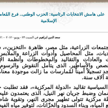
على هامش الانتخابات الرئاسية: الحزب الوطنى.. فرع المُعام
الإسلامية
سعد الدين ابراهيم
في السبت ٢٣ - يونيو - ٢٠١٢ ١٢:٠٠ صباحاً
معات الزراعية، مثل مصر، ظاهرة «التخزين»، س
ديات، مثل المحاصيل وأدوات الزراعة والملابس،
ت والعادات والتقاليد والمخطوطات وأنظمة الإد
لقصص والأساطير. الذى يتأمل النقوش والرسوم
جد تسجيلاً أميناً لمُمارسات ما زالت موجودة معنا،
ة آلاف سنة.
لسياسية تقاليد «الدولة المركزية»، فقد تطلبت 
مان وضبط جريان نهر النيل، الذى يعتمدون عليه
طة مركزية تتولى تطهير مجرى النهر، وتقوية شاط
المياه، وبناء السدود والخزّانات، لتوفير مياه الفي