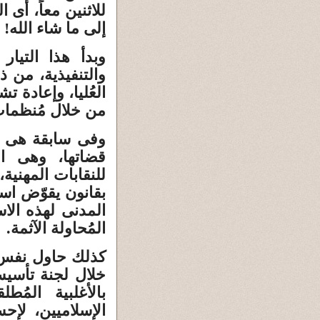
للاثنين معاً، أى 
إلى ما شاء الله!
وبدأ هذا التيار
والتنفيذية، من ذ
العُليا، وإعادة ت
من خلال مُنظمات
وفى سابقة هى ا
قضاتها، وهى ال
للنقابات المهني
بقانون يقوّض است
المدنى لهذه الاس
المُحاولة الآثمة.
كذلك حاول نفس ا
خلال لجنة تأسيس
بالأغلبية الم
الإسلاميين، لإح