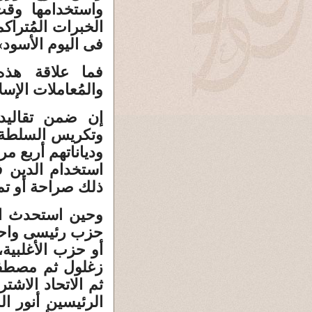
واستخدامها وق
الخبرات المُتراك
فى اليوم الأسود»
فما علاقة هذه 
والمُعاملات الإسل
إن ضمن تقاليد 
وتكريس السلطة، 
ودياناتهم أربع م
استخدام الدين 
ذلك صراحة أو تم 
وحين استحدث ال
حزب رئيسى واحد 
أو حزب الأغلبية
زغلول ثم مصطفى 
ثم الاتحاد الاش
الرئيسين أنور ا