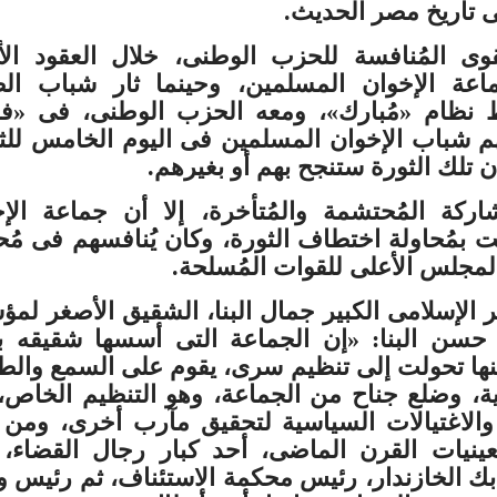
ى تاريخ مصر الحديث.
وى المُنافسة للحزب الوطنى، خلال العقود الأ
اعة الإخوان المسلمين، وحينما ثار شباب الط
نظام «مُبارك»، ومعه الحزب الوطنى، فى «فبر
ق بهم شباب الإخوان المسلمين فى اليوم الخامس للث
أن تلك الثورة ستنجح بهم أو بغيرهم.
ركة المُحتشمة والمُتأخرة، إلا أن جماعة الإ
بمُحاولة اختطاف الثورة، وكان يُنافسهم فى مُح
لمجلس الأعلى للقوات المُسلحة.
ر الإسلامى الكبير جمال البنا، الشقيق الأصغر ل
 حسن البنا: «إن الجماعة التى أسسها شقيقه ب
نها تحولت إلى تنظيم سرى، يقوم على السمع والط
دية، وضلع جناح من الجماعة، وهو التنظيم الخاص،
والاغتيالات السياسية لتحقيق مآرب أخرى، ومن
عينيات القرن الماضى، أحد كبار رجال القضاء،
ك الخازندار، رئيس محكمة الاستئناف، ثم رئيس و