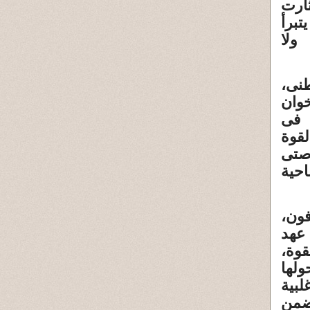
اشى باشا، أحد أبطال ثورة ١٩١٩، وثارت
تبرأ
ولا
وطنى،
خوان
 فى
لقوة
رصتى
حية
فون،
عهد
وة،
س الشعب «٤٤%»، وتحولها
«٢٢%» إلى أغلبية
تضمن