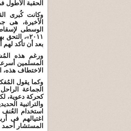
الحقبة الأطول ف
وكانت كُبرى الق
الأخيرة، هى جم
الوسطى لإسقاط 
٢٠١١»، التح
بعد أن تأكد لهم 
ورغم هذه المُشا
المسلمين أسرعت 
الاختطاف هذه، ا
وكما يقول المُفك
الجماعة الراحل
كحركة دعوية، لك
والتراتبية الحدي
استخدام العُنف 
اغتيالهم فى أرب
المستشار أحمد ب