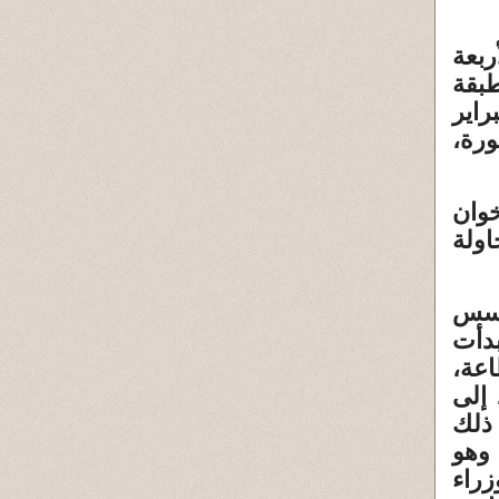
ربعة
بقة
اير
ورة،
خوان
اولة
مؤسس
دأت
اعة،
 إلى
 ذلك
 وهو
زراء