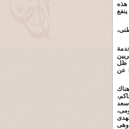
هذه
ينفع
نى،
دمة
ريين
د ظل
 عن
ناك
اكم،
«سعد
ومى،
عهدى
 وهى