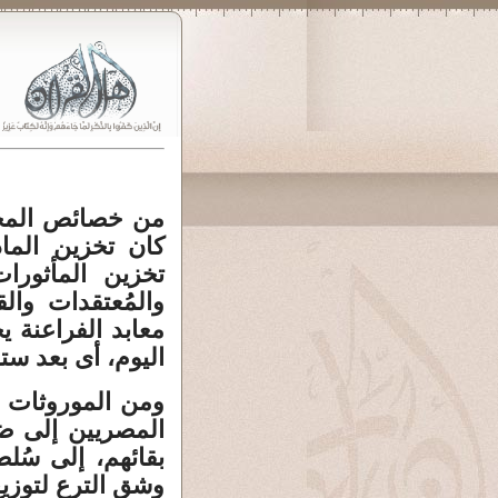
من خصائص المجت
كان تخزين الما
تخزين المأثورا
والمُعتقدات وا
معابد الفراعنة ي
اليوم، أى بعد ست
ومن الموروثات ا
المصريين إلى ض
بقائهم، إلى سُل
وشق الترع لتوزيع 