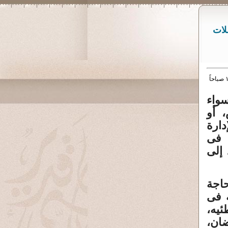
لات
واء
 أو
ارة
 فى
 إلى
حاجة
 فى
ئيه،
ضان،