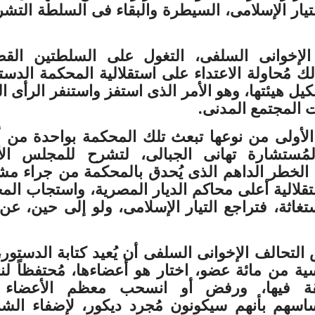
التيار الإسلامى، السيطرة والبقاء فى السلطة التشر
 الإخوانى السلفى، التغول على السلطتين القض
لك مُحاولة الاعتداء على استقلالية المحكمة الدست
شكيل هيئتها، وهو الأمر الذى استفز واستنفر الرأى ال
 المجتمع المدنى.
لأولى من نوعها تبعث تلك المحكمة بواحدة من أ
مُستشارة تهانى الجبالى، لتشرح للمجلس الأ
ة، الخطر الداهم الذى يُحدق بالمحكمة من جراء م
قلالية أعلى محاكم الديار المصرية، واستجاب الم
تغاثة، فتراجع التيار الإسلامى، ولو إلى حين، عن
لتحالف الإخوانى السلفى أن يُعيد كتابة الدستور
ية من مائة عضو، اختار هو أعضاءها، مُحتفظاً ل
ُطلقة فيها، ورفض أو انسحب معظم الأعضاء 
ساسهم بأنهم سيكونون مُجرد ديكور، لإضفاء الش