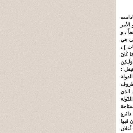
ادامت
الأمر
ً ، و
لى هي
ات
] ،
كَانَ
 وَلَـكِن
يغل
:
لدولة
لظروف
 الذي
لدّولة
متاحة
ائرةٍ
ن فيها
أعلان