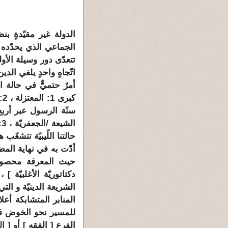
الدولة غير مقيّدةٍ ب
الجماعي الذي يحدّده ا
تتعدّى دور وسيلة الأو
اتّجاهٍ واحدٍ يلغي الدي
أمرٌ حتميٌّ في حالة ا
كبرى 1:
المعتزلة
، 2:
سنّة الرسول عبر أربع 
الشيعة /
الجعفريّة
، 3:
حالتنا اللّيبيّة تتشع
أدّت به في نهاية المط
حيث المعرفة محصورة
دكتاتوريّة الأغلبيّة
] ، 
الشريعة الدينيّة و ال
المنابر المتشابكة أع
للمسير نحو الخوض ف
الفرع [
الفقه
] أو [
ال