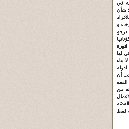
لة في
ا شأن
أفراد
خاء و
درجةٍ
ناتها
الثورة
تي لها
ا بناء
لدولة
جب أن
الفقه
نه من
أعمال
لقصّة
اه فقط