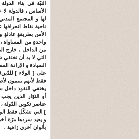
النيّة في بناء الدولة
الأساس ، فالدولة لا عل
لها و المجتمع المدني
ناحية نقاط انحرافها 
الأمن بطريقةٍ عادلةٍ ب
واحدةٍ من المساواة ، 
من الداخل ، خارج التار
التي لا بد أن تختفي شعا
السيادة و الإرادة المس
على [
الولاء
] للدّين/
فقط لأنهم ينتمون لأ
يختفي النفوذ داخل سط
أو الثوّار الذين يجب
عناصر تكوين الدّولة ، ل
] التي تشكّل فقط الواج
و يعيد سردها مرّة أخرى 
بألوان أخرى زاهية .