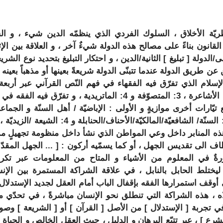
نظريّة الأخلاق ، السلوك الفردي الذي ينظمّه الدين شيء ، و ا
لقانون بناءً على مصالح هذه الدولة شيءٌ آخر ، و العلاقة بين الإثن
لى/الدولة [
تبليغ
] الثانية/الدين ، و احتكار التبليغ بتحديد نوع الشر
ن عن طريق الدولة عندما تتبنّى الدولة شريعةً بعينها أو مذهباً بعينه 
لإسلام الذي تفرّق فيه الفقهاء في فهم النّص القرآني عبر أربعة 
الأشاعرة
، 3:
المتصوّفة
و 4:
الماتريدية
، و تفرّق فيه الفقه في 
تيّارات أخرى موازيةٍ و الأولى :
الإباضيّة
السنّة
/ الشافعيّة/المالكيّة/الأحناف/الحنابلة و 4: الشيعة /
الزيديّة
، 
ّب هذه المنابر داخل وعي المواطن الذي نشأ داخل منظومة تجهيلٍ ممن
اف الى تقديس الجهل ، أو كما يسمّيه أركون : [ ...
الجهل المقد
ٌ في المعلوم من الأشياء و المتاح من المعلومات عبر تكر
ليختلط الحابل بالنابل ، في علاقة الشراكة المستمرة بين الإن
تي أوقف استمرارها الفقه بإقفال الباب أمام العقل لجديد الإستدلال
لاه ، هذه الشراكة التي تنطلق نحو الإنسان مباشرةً ، في تحدّي م
ي تجربة [
الإستدلال
] من الأصل [
القرآن
] أو [
الشريعة
] وصولا
شرع
] ، عبر تتبّع البرهان و الدليل ، حيث العقل الخالص و الحياة 