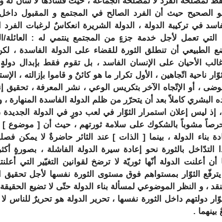
قط لمصلحة الفرد لا لمصلحة الجماعة ، حيث فسادها لا شأن له و
و الصحيح حيث أن الفرد الصالح في المجتمع و المقبول داخل
سد في تركيبة الدولة ، الدولة الشريرة انعكاسٌ لرغبات الفرد الم
لتي تعمل لأجل خدمة جزءٍ من المجتمع ينتمي له : العائلة/الق
ضع الطبيعي أن تنطلق الثورة للقضاء على الدولة الفاسدة ، لك
لب الأحيان على الإنسان الفاسد ، بل تقوم فقط بإبدال دولةٍ ب
ر ناحية اتّجاهين ، الأول تكرار ما هو كائنٌ و قاموا بإزالته ، الإست
وضى ، أو الإتّجاه الآخر بتكريس الوعي ، نشر المعرفة ، تحقيق إنس
البشري كاملاً بعد أن يتحرّر من ظلم الدولة الفاسدة المنهارة ، و 
 إذ ليس إعلان استمرار الثوّار في لعب دورٍ في الدولة الجديدة 
 حرصاً مشوباً بالشكوك على سلامة ثورتهم ، حيث أن [
موضوع
] ا
ة بناء الدولة ، بينما [
الذات
] عند الثائر حاضرةٌ لا يمكن فصل
التدّاخل بالثورة نحو إعادة سيرة الدولة الفاشلة ، بصورةٍ أكثر
ما أن أعلنت الدولة أنّها ثوريّة لا ترضخ لقوانين التغيّير التي أعلن
ترفّع الثوّار بمستواهم فوق مستوى الثورة نفسها لأجل تحقيق ال
نقد ، و النظر الموضوعي لمسألة بناء الدولة حتّى لا تضيع الحقيقة
ثوّار دولتهم داخل الثورة نفسها ، تحرير الدولة هو تحريرٌ للناس لا
بينهما .