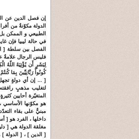
إن فصل الدين عن الدو
الدولة مكوّنةٌ من أف
الطبيعي و الممكن بل 
في حالة ليبيا فإن غاي
الفصل بين سلطة [
ا
فليس الرجال علامةٌ عل
لِبَشَرٍ أَن يُؤْتِيَهُ اللّهُ ال
كُونُواْ رَبَّانِيِّينَ بِمَا كُنتُمْ
[ ...
إن أي دولةٍ تجهل
لتغليب مذهبٍ رافقت
المتغيّرة أحايين كثير
هو مكوّنها الأساسي 
مبنيٌّ على بقاء التعد
داخلها ، الفرد هو [
أس
مغلقة الدولة هي [
دلي
[
الدين
] ، [
الدولة
] و