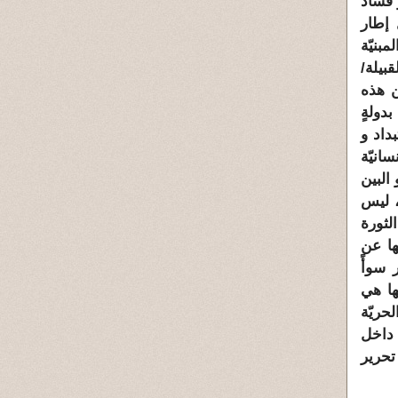
 فساد
 إطار
بنيّة
بيلة/
ن هذه
دولةٍ
بداد و
انيّة
البين
، ليس
لثورة
ها عن
 سوأً
تها هي
حريّة
 داخل
 تحرير