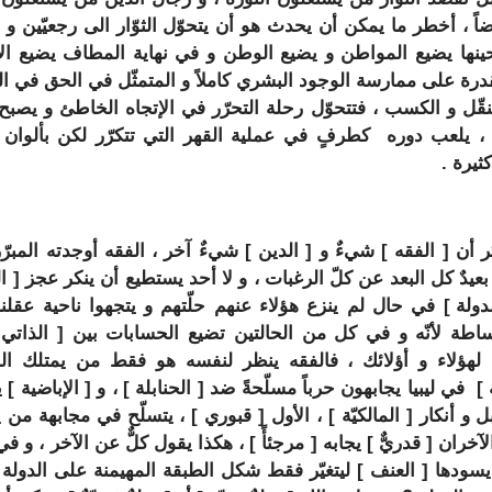
اً ، أخطر ما يمكن أن يحدث هو أن يتحوّل الثوّار الى رجعيّين و 
حينها يضيع المواطن و يضيع الوطن و في نهاية المطاف يضيع ال
لقدرة على ممارسة الوجود البشري كاملاً و المتمثّل في الحق في الك
تنقّل و الكسب ، فتتحوّل رحلة التحرّر في الإتجاه الخاطئ و يصبح ا
 ، يلعب دوره كطرفٍ في عملية القهر التي تتكرّر لكن بألوان
كثيرة .
ر أن [
الفقه
] شيءٌ و [
الدين
] شيءٌ آخر ، الفقه أوجدته المبرّ
عيدٌ كل البعد عن كلّ الرغبات ، و لا أحد يستطيع أن ينكر عجز [
ال
دولة
] في حال لم ينزع هؤلاء عنهم حلّتهم و يتجهوا ناحية عقلن
بساطة لأنّه و في كل من الحالتين تضيع الحسابات بين [
الذاتي
]
 لهؤلاء و أؤلائك ، فالفقه ينظر لنفسه هو فقط من يمتلك ال
] في ليبيا يجابهون حرباً مسلّحةً ضد [
الحنابلة
] ، و [
الإباضية
] ي
 و أنكار [
المالكيّة
] ، الأول [
قبوري
] ، يتسلّح في مجابهة من ي
الآخران [
قدريٌّ
] يجابه [
مرجئأً
] ، هكذا يقول كلٌّ عن الآخر ، و في 
يسودها [
العنف
] ليتغيّر فقط شكل الطبقة المهيمنة على الدولة 