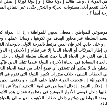
ي الدولة ؟ ، و هل هنالك [
دولةٌ دينيّة
] أو [
دولةٌ ثوريّةٌ
] يمكن أن
جل تقديم أدنى مستويات الحريّة و التحرّر حتّى ، عبر النماذج الم
حة أيضاً ؟ .
موضوعي للمواطن ، معطى بديهي للمواطنة ، إذ ان الدولة ك
تجسيد السلطة عبر محاور الهدف من تكوينها ، وسائل عملها ، وظ
 و على جانبٍ آخر فإن الدين مرتبطٌ بالدرجة الأولى بالوجدان الف
إطار المرئيّات أو الحياة الدنيا إلا عبر نظام [
الأخلاق
] ، الدول
 فيه الفرد عن الحياة الدنيا حيث تتجسّد سلطة الدولة ، داخل 
 لحياة السعادة في الحياة الآخرة ، الدولة عندما تتبنّى الدين فإنّه
تستطيع بل لا يمكنها أن تتضمّن أي قيمةٍ أعلى من قيمة الحياة الدني
ي الخطاب الديني ، خلاف مبرّرات تكوين الدولة التي تقوم في ا
[
الحيوانيّة
] ، فتحجب الدولة غايتها خلف الدين ، و يختفي الدي
ط ، إحتكار الثروة ، إدخال المواطن في لعبة [
التجنيد
] بدلاً عن [
ا
طنيها داخل فوضى الأدوار المبعثرة في منظومة فقدان هذه الأدو
يفقد المواطنين دولتهم داخل خطاب اللاهوت الغير مبالي بالحياة ا
اطة .