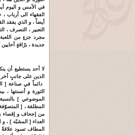
في الأمس و اليوم أيض
الفقهاء الى أرباب ، 
أيضاً ، و الذي يفقد ا
التعبير ، التصرف ، ال
مجرد جزءٍ من اللعبة
جديدة ، برّاقةٍ أحايين 
لا أحد يستطيع أن ينك
الدين على جانبٍ آخر ب
دائماً في صناعة [
ال
الثورة و أنسنتها ، ب
الموضوعي
] بالنسبة
المطلقة ، [
المتصوّفة
من إجحاف و إقصاء بل
العداء [
المشبّه
] ، و 
المطاف تسود علاقةٌ 