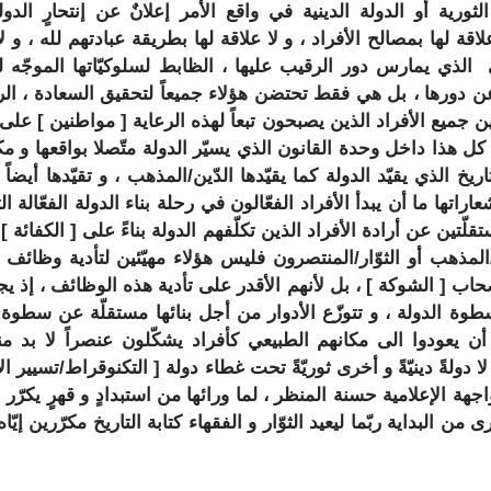
 الثورية أو الدولة الدينية في واقع الأمر إعلانٌ عن إنتحارٍ الدو
اقة لها بمصالح الأفراد ، و لا علاقة لها بطريقة عبادتهم لله ، و ل
 الذي يمارس دور الرقيب عليها ، الظابط لسلوكيّاتها الموجّه لل
عن دورها ، بل هي فقط تحتضن هؤلاء جميعاً لتحقيق السعادة ، الر
ين جميع الأفراد الذين يصبحون تبعاً لهذه الرعاية [
مواطنين
] على 
كل هذا داخل وحدة القانون الذي يسيّر الدولة متّصلا بواقعها و مكوّ
يخ الذي يقيّد الدولة كما يقيّدها الدّين/المذهب ، و تقيّدها أيضاً 
راتها ما أن يبدأ الأفراد الفعّالون في رحلة بناء الدولة الفعّالة ال
تقلّتين عن أرادة الأفراد الذين تكلّفهم الدولة بناءً على [
الكفائة
] ل
المذهب أو الثوّار/المنتصرون فليس هؤلاء مهيّئين لتأدية وظائف ا
صحاب [
الشوكة
] ، بل لأنهم الأقدر على تأدية هذه الوظائف ، إذ ي
وة الدولة ، و تتوزّع الأدوار من أجل بنائها مستقلّة عن سطوة 
 أن يعودوا الى مكانهم الطبيعي كأفراد يشكّلون عنصراً لا بد م
ا دولةً دينيّةً و أخرى ثوريّةً تحت غطاء دولة [
التكنوقراط
/
تسيير ال
هة الإعلامية حسنة المنظر ، لما ورائها من استبدادٍ و قهرٍ يكرّر ا
من البداية ربّما ليعيد الثوّار و الفقهاء كتابة التاريخ مكرّرين إيّ