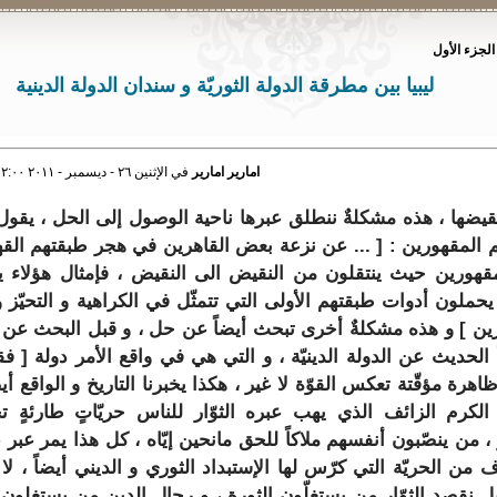
الجزء الأول
ليبيا بين مطرقة الدولة الثوريّة و سندان الدولة الدينية
امارير امارير
في الإثنين ٢٦ - ديسمبر - ٢٠١١ ١٢:٠٠ صباحاً
قيضها ، هذه مشكلةٌ ننطلق عبرها ناحية الوصول إلى الحل ، يقول 
 المقهورين : [ ...
عن نزعة بعض القاهرين في هجر طبقتهم القهر
مقهورين حيث ينتقلون من النقيض الى النقيض ، فإمثال هؤلاء ي
هم يحملون أدوات طبقتهم الأولى التي تتمثّل في الكراهية و التحيّز 
رين
] و هذه مشكلةٌ أخرى تبحث أيضاً عن حل ، و قبل البحث عن
الحديث عن الدولة الدينيّة ، و التي هي في واقع الأمر دولة [
فق
ظاهرة مؤقّتة تعكس القوّة لا غير ، هكذا يخبرنا التاريخ و الواقع أيض
الكرم الزائف الذي يهب عبره الثوّار للناس حريّاتٍ طارئةٍ ت
 ، من ينصّبون أنفسهم ملاكاً للحق مانحين إيّاه ، كل هذا يمر عبر 
من الحريّة التي كرّس لها الإستبداد الثوري و الديني أيضاً ، لا
 بل نقصد الثوّار من يستغلّون الثورة ، و رجال الدين من يستغلون 