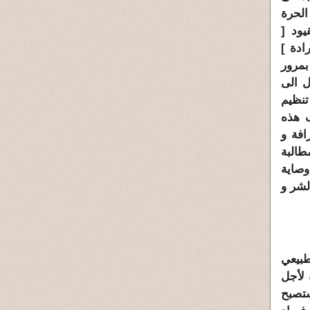
 الحرة
يود [
رادة
]
بمرور
ل الى
تنظيم
ف هذه
افة و
طالبة
وصاية
الشر و
طبيعي
 لأجل
ستصبح