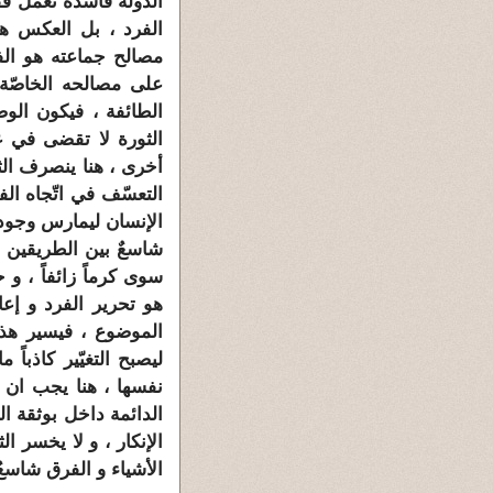
الدولة فاسدةً تعمل ف
الفرد ، بل العكس ه
مصالح جماعته هو الفا
على مصالحه الخاصّة ا
الطائفة ، فيكون الو
الثورة لا تقضى في غا
أخرى ، هنا ينصرف الثوّا
التعسّف في اتّجاه الف
الإنسان ليمارس وجوده 
شاسعٌ بين الطريقين ،
سوى كرماً زائفاً ، و
هو تحرير الفرد و إعاد
الموضوع ، فيسير هذا 
ليصبح التغيّير كاذباً 
نفسها ، هنا يجب ان ي
الدائمة داخل بوثقة ال
الإنكار ، و لا يخسر ال
الأشياء و الفرق شاسعٌ 