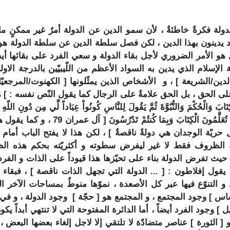
لة فكرةٌ خاطئةٌ ، لأن سمو الدين عن الدولة أمرٌ غير ممكنٍ م
راد يدينون بهذا الدين ، لكن فصل سلطة الدين عن سلطة الدولة هو 
هو الأمر الضروري لأجل بقاء الدولة و سعي الفرد على بقائها أيضا
ة الإسلام الذي يدين به السواد الأعظم من اللّيبيّين بالدرجة الاو
لدين
/
الشريعة
] ، و الأشخاص الذين يمثّلونها [
الكهنوت
/
المرجعيّ
ى الحق ، بل الحق علامةٌ على الرجال كما يقول النّص نفسه : ] مَا 
ْكِتَابَ وَالْحُكْمَ وَالنُّبُوَّةَ ثُمَّ يَقُولَ لِلنَّاسِ كُونُواْ عِبَاداً لِّي مِن دُونِ اللّهِ
 تُعَلِّمُونَ الْكِتَابَ وَبِمَا كُنتُمْ تَدْرُسُونَ [ آل عمران 79 ، و كما يقول
ه
 حريّة الوجدان هي دولةٌ ناقصةٌ
] ، لكن هذا لا يفتح الباب أمام ا
ه الظروف فقط لا غير ليفرض سطوته و أكثريّته بحكم هذه ا
ةٍ حيث تفرض الدولة بناء على تحيّزها هذا قيوداً على الذات و الفرد
، يقول
إفلاطون
: [ ...
الدولة التي تجهل الذات ناقصة
] ، فبقاء ا
ّد و التنوّع فيها عبر كل الأصعدة ، نموّها منوطٌ بمساحات الآخر ال
اس
] وجود المجتمع ، و المجتمع هو [
حجّة
] وجود الدولة ، و في د
ل
] وجود الفرد أيضاً ، أما الدائرة المفتوحة التي لا تنتهي أبداً يكو
 [
الثورة
] عناصر متضادّة لا تلتقي إلا لاجل إلغاء بعضها البعض ، 