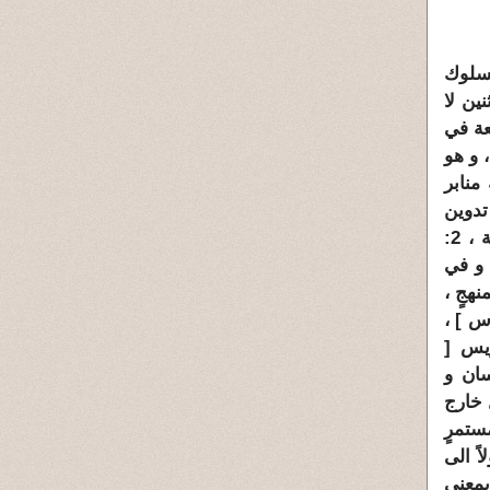
لسلوك
ين لا
يعة في
، و هو
منابر
تدوين
/ أهل السنّة و الجماعة ، 2:
و في
هجٍ ،
ّس
] ،
يس [
سان و
 خارج
ستمرٍ
ً الى
بمعنى