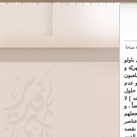
باولو
يّة و
لعبون
و عدم
 حلول
ه
] لا
اً ، و
جعلهم
عناصر
 نقصد
الدين