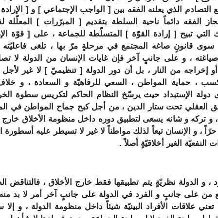
ع التصادم الذي يعلنه الفقه بين [
الواجب الإجتماعي
] و [
الإرادة
ز الفقه دائماً ناحية السلطة بتقديم [
المبرّرات
] المعلّلة لق
ك التي تبيح [
إرادة القوّة
] المتسلّطة للجماعة ، على [
قوّة الإ
 سوى قانونٍ صاغه المجتمع في مرحلةٍ مرّ بها ، تلغى فاعليّته 
ياغته ، و على جانبٍ آخر فإن غايات الإنسان من الدولة لا تص
أو إخراجه من النار ، بل أن دور الدولة [
تنظيميّ
] لا غير لأجل 
كسب ، حماية المواطن ، السعي للرفاهيّة و السعادة ، و خلا
 دولة الإستبداد حيث يرسّخ النظام الحاكم لتكريس سطوة الخر
 العقلي تحت ستار الدين ، من أجل كبح جماح المواطن في الم
 ، و تركه و شانه يسعى لتطبيق دوره داخل منظومة الأخلاق خارج 
 حرّاً ، و الإنسان تبعاً لذلك مواطناً لا غير لا تسيطر عليه أسطورة 
النفعيّة الغير أخلاقيّةٍ أصلاً .
د ، و الدولة نظريّةٍ يتم تطبيقها فقط خارج الأخلاق ، فالتناقض ال
 من على جانبٍ و الفرد في الدولة على جانبٍ آخر أمر لا بد منه
تعني علاقات الأفراد البينيّة شيئاً داخل منظومة الدولة ، و إلا 