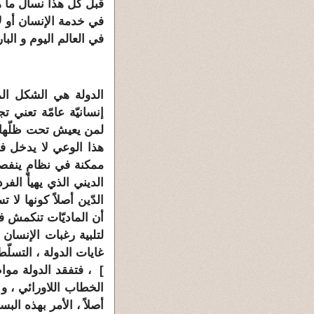
قبل كل هذا نسأل ما ه
في خدمة الإنسان أو لأ
في العالم اليوم و البار
الدولة هي الشكل ال
إنسانيّة عامّة تعني 
لمن يعيش تحت ظلّها ،
هذا الوعي لا يدخل في 
ممكنة في نظامٍ ينفصل
الديني الذي يهيأ الفرد
الدّين أصلاً كونها لا 
أن الماديّات تنكمش ف
لتلبية رغبات الإنسان 
غايات الدولة ، التسلّ
] ، فتفقد الدولة موا
الخطاب اللاورائي ، و 
أصلاً ، الأمر بهذه البس