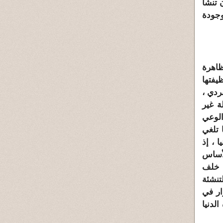
 تنشأ
وجودة
ظاهرة
يفتها
ردي ،
ة غير
الوعي
ا تلغي
ا ، إذ
لأساس
ن خلف
لتنشئة
ار في
لدنيا