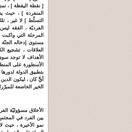
[
نقطة
اليقظة
] ، تمن
المنفردة
] ، حيث ينحا
التسلّط
] لا غير ، تل
الفرديّة ، الفقه ليس
المرحلة التي واكبت ص
مستوى إدخاله الجنّة 
العلاقات ، تشجيع ال
الأهداف لا توجد سوى
الأسطورة على المنطق
بتطبيق الدولة لدورها
أيٍّ كان ، ليكون الدين
الخير الخاضعة للمبرّرات 
الأخلاق مسؤوليّة الفر
بين الفرد في المجتمع
نمو الأخيرة ، حيث لا 