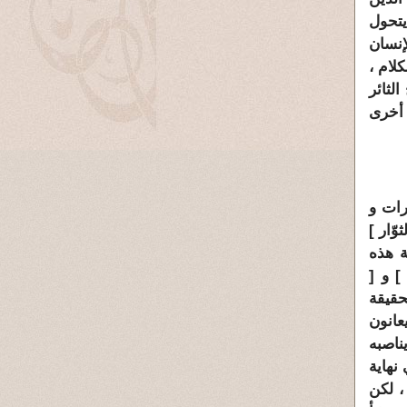
يتحول
إنسان
لام ،
لثائر
 أخرى
رات و
ثوّار
]
ة هذه
 و [
حقيقة
عانون
ناصبه
نهاية
، لكن