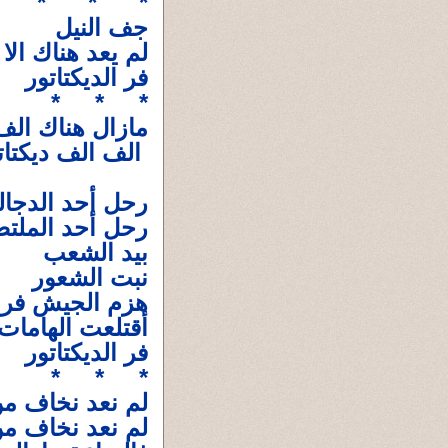
* * *
جف النيل
لم يعد هناك الا
فر الديكتاتور
* * *
مازال هناك الف 
الف الف ديكتات
رحل أحد الدجال
رحل أحد الملت
بيد الشعب
نبت الشعور
هزم الجيش فر 
أقتلعت الهامات
فر الديكتاتور
* * *
لم نعد نخاف م
لم نعد نخاف م