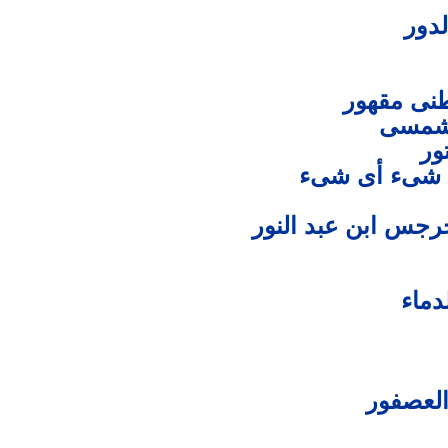
لدور
نى مقهور
ى شمسى
ور
ل شىء أى شىء
رجس ابن عبد النور
دماء
لعصفور