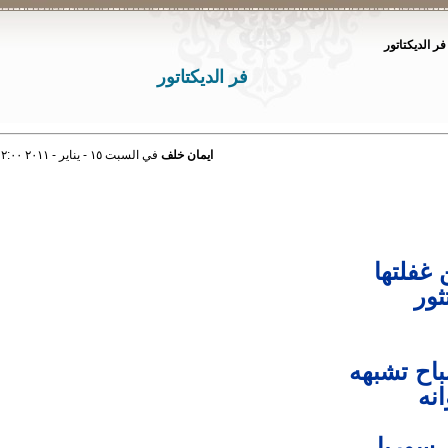
فر الديكتاتور
فر الديكتاتور
ايمان خلف
في السبت ١٥ - يناير - ٢٠١١ ١٢:٠٠ صباحاً
غفلتها
ثور
باح تشبهه
انه
 سوريا