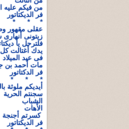
من الثالث
من فيكم عليه ا
فر الديكتاتور
* * *
عقلى مقهور وط
زيتونى أنهار
فلترحل يا ديكتات
يدك أغتالت ك
فى عيد الميلاد
مات أحمد بن ج
فر الدكتاتور
* * *
أيديكم ملوثة بال
سجنتم الحرية
الشباب
الأهات
كسرتم أجنجة ا
فر الديكتاتور