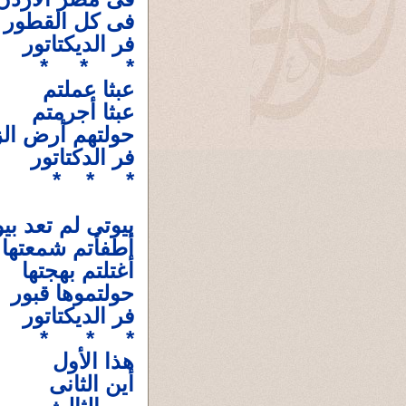
فى كل القطور
فر الديكتاتور
* * *
عبثا عملتم
عبثا أجرمتم
حولتهم أرض الز
فر الدكتاتور
* * *
بيوتى لم تعد ب
أطفأتم شمعتها
أغتلتم بهجتها
حولتموها قبور
فر الديكتاتور
* * *
هذا الأول
أين الثانى