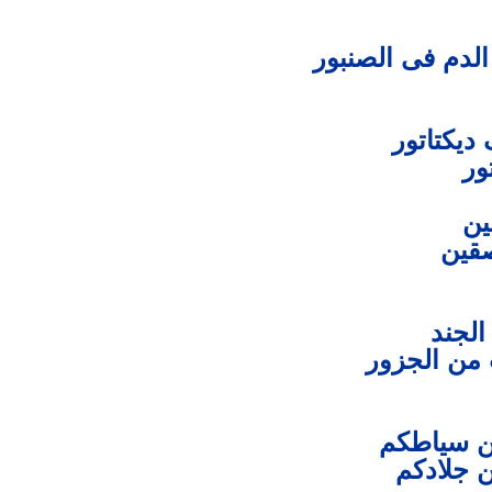
 الدم فى الصنبور
ديكتاتور
ور
ين
صقين
الجند
 من الجزور
ن سياطكم
ن جلادكم