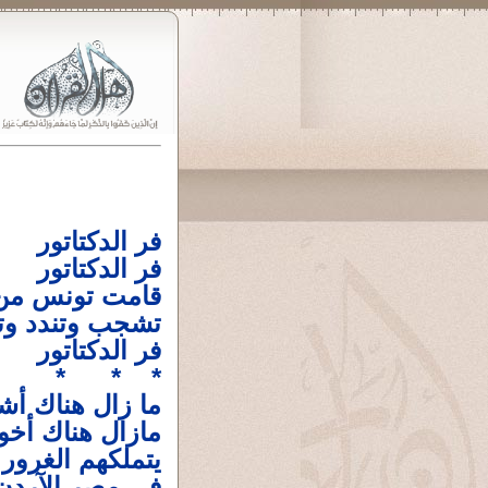
فر الدكتاتور
فر الدكتاتور
قامت تونس من 
تشجب وتندد وت
فر الدكتاتور
* * *
ما زال هناك أش
مازال هناك أخو
يتملكهم الغرور
فى مصر الآردن