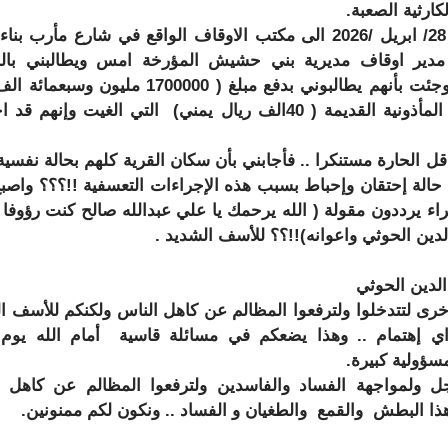
لكارثية الصعبة.
- ذهبت اليوم الثلاثاء 28/ ابريل /2026 الى مكتب الاوقاف الواقع في شارع مأرب 
مدير اوقاف مديرية بني حشيش المؤرخة امس ويطالبني بال
لتسديد المأذونية .. فوجئت بأنهم يطالبوني بدفع مبلغ ( 1700000 مليون
يمني)!!!! ؟؟؟؟ قيمة المأذونية القديمة ( 40الف ريال يمني) التي الغيت وإنهم 
ل الحارة مستنكرا .. فأجابني بأن سكان القرية كلهم بحالة نفسية
حالة إحتقان وإحباط بسبب هذه الإجراءات التعسفية !!؟؟؟ واصب
راء يرددون مقولة ( الله يرحمك يا علي عبدالله صالح كنت رؤوفا 
لدين الحوثي واعوانه)!!؟؟ للأسف الشديد .
 الدين الحوثي
اخرى لتتدخلوا ولترفعوا المظالم عن كاهل الناس ولكنكم للأسف ا
 اي إهتمام .. وهذا يضعكم في مسائلة قاسية أمام الله يوم
مسؤولية كبيرة.
جل ولمواجهة الفساد والفاسدين ولترفعوا المظالم عن كاهل 
هذا البطش والقمع والطغيان و الفساد .. ونكون لكم ممنونين.