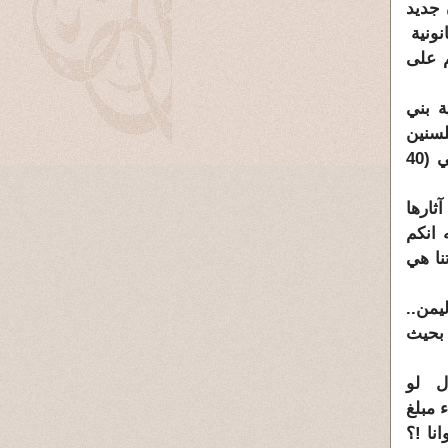
 جديد
نونية
م على
ية بني
لسنين
المتأخرة بمبلغ ( 130 الف ريال يمني) وقمت بسداد مبلغ (90 الف ريال) وبقيت بذمتي (40
ثارها
 انكم
نا هي
يمن..
 بحيث
ال لو
ي صنعاء مبلغ
نا !؟