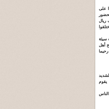
بناءا على
حضور
 وسبعمائة الف ريال
قد اختلقوا
 سيئة
ح أهل
رحيما
لشديد
 يقوم
الناس