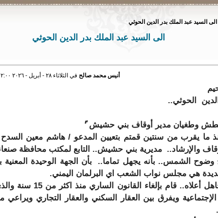
الى السيد عبد الملك بدر الدين الحوثي
الى السيد عبد الملك بدر الدين الحوثي
أنيس محمد صالح
في الثلاثاء ٢٨ - أبريل - ٢٠٢٦ ١٢:٠٠ صباحاً
حيم
الدين الحوثي..
 بطش وطغيان مدير أوقاف بني حشيش ‘ً
منذ ما يقرب من سنتين قمتم بتعيين المدعو / هاشم معين السدح 
لأوقاف والإرشاد.. مديرية بني حشيش.. التابع لمكتب محافظة صنعا
ح وضوح الشمس.. بأنه يجهل تماما.. بأن الجهة الوحيدة المعنية ب
جديدة هي مجلس نواب الشعب اي البرلمان اليمني.
- منذ تولي المدير الجاهل أعلاه.. قام بإلغاء القانون الس
لإجتماعية ويفرق بين العقار السكني والعقار التجاري ويراعي 