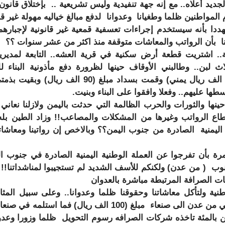
لجديد أعلاه.. مع إنه جهة تنفيدية وليس تشريعية .. بإختلاق قانون
لمواطنين ظلما وطغيانا وعدوانا لدفع مبالغ خياليه مهولة غير قا
ومهددا بأنه سيستخدم إجراءات تعسفية قمعية غير قانونية لإجباره
نا بأن الرواتب والمعاشات متوقفة منذ اكثر من عشر سنوات ؟؟
 حوالي 14 سنة.. اشتريت قطعة أرض سكنية في قرية العشه.. التابعة لمدير
لبن.. وطالبني الأوقاف حينها لظرورة دفع مأذونية البناء ل
ها عليهم.. وفعلا وافقوا على البناء وبنيت.
نها والثورات والحرب الظالمة التي حدثت باليمن ولازلنا نعاني آ
قطاع الرواتب وغيرها من المشكلات والمصاعب!! وزاد الطين بله
ة اليمنية الصادرة من جنوب اليمن؟؟ وبالاخص إن رواتبنا ومعاشات
رة بأن تفرجوا عن العملة الوطنية اليمنية الصادرة في جنوب ال
وب ( من عدن) ولكنكم للأسف الشديد لم تستجيبوا لمناشداتنا!!
ت الصرافة المرتبطة مباشرة بالعدوان
طنية ولتأكل معاشاتنا وحقوقنا ظلما وعدوانا.. وعلى سبيل المث
اردت ان ارسل معاشي من عدن الى صنعاء مبلغ (100 الف ريال) فما استلمه ف
عين بالمئة تاخذه شركات الصرافه رسوم التحويل ظلما وزورا وعدوا