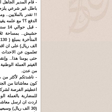
- قام المدير الجاهل ا
باطل غير شرعي يلزم ا
!! تقدر بالملايين.. 
الدفع ؟؟ مع علمه يقي
- قبل
حشيش.. بمساحة ثلاث 
الف ريال) على ان اقسط
تعلمون عن الاحداث حي
حتى يومنا هذا.. وإن
الغيتم العملة الوطني
من عدن.
- ناشدتكم لأكثر من م
كون معاشاتنا من الجن
اعطيتم الفرصة لشركا
للمضاربة بالعملة الو
(30 الف ريال) وسب