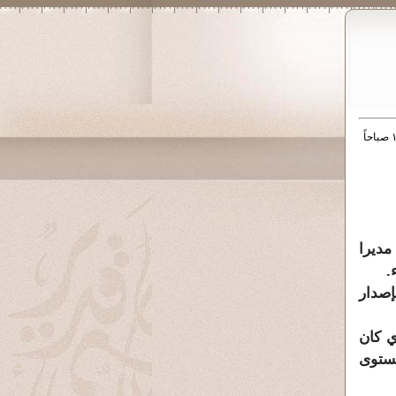
مديرا
ء.
إصدار
اري منذ اكثر من 15 سنة والذي كان
مستوى