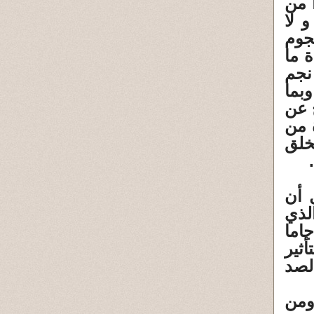
 من
 لا
جوم
 ما
نجم
بما
 عن
 من
خلق
 أن
لذي
اما
ثير
لصد
ومن