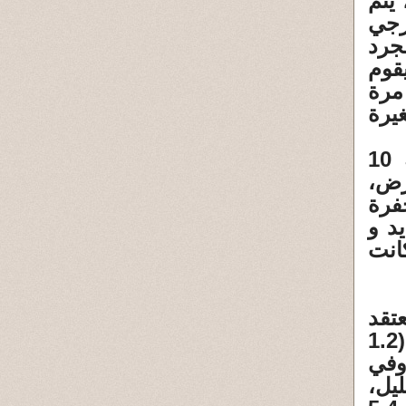
 يتم
رجي
جرد
قوم
 مرة
يرة
في الواقع، قبل 66 مليون سنة، سقط كويكب يبلغ طوله 10
أرض،
يل) وهي حفرة
د و
كانت
تقد
العلماء في وكالة ناسا أن أي شيء يزيد طوله على كيلومترين (1.2
وفي
يل،