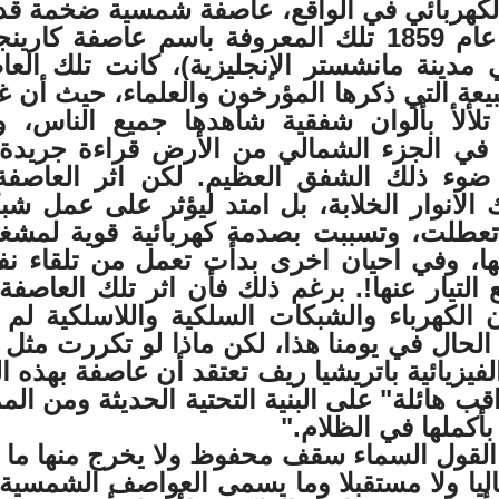
 الكهربائي في الواقع، عاصفة شمسية ضخمة ق
إلى كوكبنا في عام 1859 تلك المعروفة باسم عاصفة كار
مدينة مانشستر الإنجليزية)، كانت تلك العا
عة التي ذكرها المؤرخون والعلماء، حيث أن غ
 تلألأ بألوان شفقية شاهدها جميع الناس، و
 في الجزء الشمالي من الأرض قراءة جريدة
ضوء ذلك الشفق العظيم. لكن اثر العاصفة
الانوار الخلابة، بل امتد ليؤثر على عمل شب
تعطلت، وتسببت بصدمة كهربائية قوية لمشغلي
ها، وفي احيان اخرى بدأت تعمل من تلقاء نف
التيار عنها!. برغم ذلك فأن اثر تلك العاصفة 
ن الكهرباء والشبكات السلكية واللاسلكية لم 
الحال في يومنا هذا، لكن ماذا لو تكررت مثل 
لفيزيائية باتريشيا ريف تعتقد أن عاصفة بهذه ا
ب هائلة" على البنية التحتية الحديثة ومن ال
أكملها في الظلام."
القول السماء سقف محفوظ ولا يخرج منها ما 
ليا ولا مستقبلا وما يسمى العواصف الشمسية