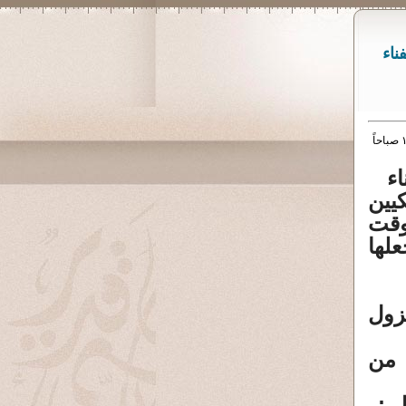
ناء
ء
يين
وقت
لها
زول
 من
 :