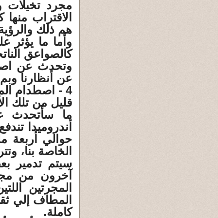
مجرد تخيلات و
الاقتراب منها 
هم ذلك والرؤية 
وأما ما يؤثر ع
كالصواعق النات
وتحدث عن اصطد
عن أنظارنا وبم 
4 - اصطدام المجرات
قليل من تلك ال
ما سأتحدث عن
حوالي أربعة م
الخاصة بنا، وتت
سيتم تدمير بع
آخرون من مجرا
المجرتين اللتي
المطاف إلي ثقب
كاملة.