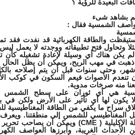
ات البعيدة للرؤية ؟
لم بشاهد شىء
اصف الشمسية فقال :
ستيقظت والطاقة الكهربائية قد نفدت فقد ت
ثلا وتحاول فتح تطبيقاته ووجدته لا يعمل ليس
 يكن هناك أي وسيلة لإعادة تشغيله كأن ت
ا ذهبت في مهب الريح، ويمكن أن يظل الحال 
أشهر، وحتى سنوات قبل أن يتم إصلاحه بالكا
 تنعدم الأصوات فيعم السكون في كوكب ال
نا منه صرخات مدوية.
مسية هي أي ثوران على سطح الشمس ه
لا يكون لها أي تأثير على الأرض ولكن في 
طلاق سراح ما يكفي من الطاقة المغناطيسية لل
 المغناطيسي للشمس إلى منطقتنا. ويعرف 
باسم طرد الكتلة الإكليلية ( CME) ويمكن أن يصاحب تح
 الأحداث الغريبة، وأبرزها العواصف الكهربا