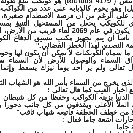
متر (3.4 ميل) وهو يحوم كالذبابة على عدد من الكواكب،
 على الرغم من أن فرصة الاصطدام صغيرة، 
ي للكويكب يجعل من المستحيل التنبؤ بمسا
ومن المقرر أن يكون في عام 2069 لقاء قريب من الأ
ناسا أن يتم تجهيز مكتب تنسيق الدفاع الكو
ة التصدي لهذا الخطر الفضائي."
 ما سماه الكويكبات لا يمكن أن يكون لها وجود
راق السماء والوصول للأرض لأن السماء 
 تعالى ولم ير أحد يوما نيزك يسقط وإنما
لذى يخرج من السماء بأمر الله هو الشهاب الث
أخبار الغيب كما قال تعالى :
اء الدنيا بزينة الكواكب وحفظا من كل شيطان م
 الملأ الأعلى ويقذفون من كل جانب دحورا و
 من خطف الخطفة فأتبعه شهاب ثاقب"
رات أشعة جاما فقال :