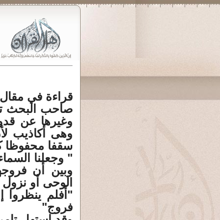
قراءة في مقال 
صاحب البحث تام
وغيرها عن قدو
وهى أكاذيب لأن
سقفا محفوظا كم
" وجعلنا السما
وبين أن فروجها
الوحى أو نزول 
"أفلم ينظروا إ
فروج"
وقد استهل تامر