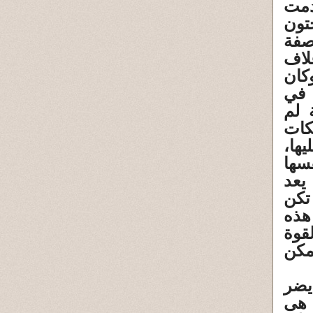
دمت
ينجتون
صفة
لاف
كان
 في
 لم
كات
ها،
سها
يعد
تكن
هذه
لقوة
ممكن
يضر
 هى