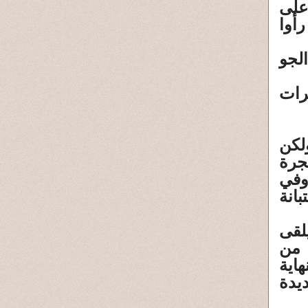
على
أوا
لجو
رات
لكن
جرة
لثانية وفي
انة
لقى
 من
اية
يدة