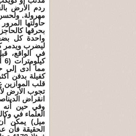
مذنب او كويكب ب
ردم الأرض بال
مهرولة. ولحسن 
حاولتها المرور
بحرقها كالحاجز 
واحدة كل بضع
ليضرب ويدمر 
كي
كفيلة بدفن أك
قلب الموازين عل
تجوب الأرض لأكثر من 170
انقراض الدينا
وفي حين أنه م
ميل) يمكن أن
الحقيقة فأن عد