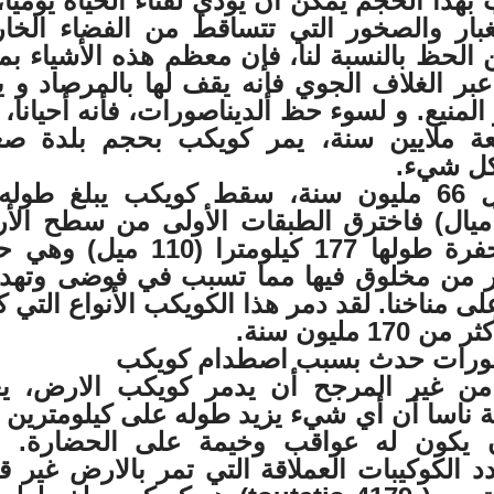
هذا الحجم يمكن ان يؤدي لفناء الحياة يوميا،
غبار والصخور التي تتساقط من الفضاء الخا
الحظ بالنسبة لنا، فإن معظم هذه الأشياء بم
 عبر الغلاف الجوي فإنه يقف لها بالمرصاد و ي
المنيع. و لسوء حظ الديناصورات، فأنه أحيانا،
ة ملايين سنة، يمر كويكب بحجم بلدة صغ
كل شيء.
لومترات (6 أميال) فاخترق الطبقات الأولى من سطح ال
مما أدى إلى حفرة طولها 177 كيلومترا (110 م
ثر من مخلوق فيها مما تسبب في فوضى وتهدي
ى مناخنا. لقد دمر هذا الكويكب الأنواع التي 
 مليون سنة.
صورات حدث بسبب اصطدام كويكب
ن غير المرجح أن يدمر كويكب الارض، يع
 يكون له عواقب وخيمة على الحضارة. 
د الكوكيبات العملاقة التي تمر بالارض غير قل