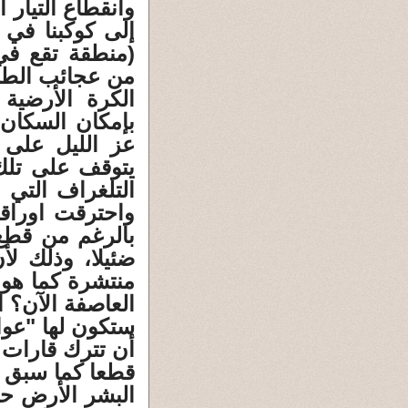
وانقطاع التيار
(منطقة تقع في 
من عجائب الطبي
الكرة الأرضية
بإمكان السكان
عز الليل على 
يتوقف على تلك 
التلغراف التي 
واحترقت اوراق
بالرغم من قطع 
ضئيلا، وذلك لأ
منتشرة كما هو 
العاصفة الآن؟ ا
ستكون لها "عواق
أن تترك قارات ب
قطعا كما سبق 
البشر الأرض حا