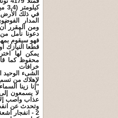
كيلو
في ذلك الأرض.
المدار الفوضو
دعونا نأمل من 
فهو سيقوم بمهم
قطعا النيازك أو
يمكن لها اخت
محفوظ كما قال
خرافات
الشىء الوحيد ا
لإهلاك من تسمع 
"إنا زينا السم
لا يسمعون إلى
عذاب واصب إلا
وتحدث عن انفجا
2 - انفجار اشعة جاما