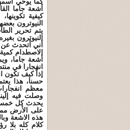
كما يوحي اسمه
أشعة جاما القا
كيفية تكوينها
النيوترون بعضه
يتم تحرير الط
النيوترون بغير
أني أتحدث عن ن
الاصطدام كمية
أشعة جاما، ويم
انفجارا في منت
إذاً كيف تكون ا
حسنا، هذا يعت
معظم انفجارات
وصلت فيه إلينا
يحدث كل خمسة م
على الأرض مما
هذه الاشعة وبال
كلام كله بلا 