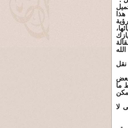
ميل
هذا
ؤية
ها،
ازك
الة
لله
 نقل
بعض
 ما
من الممكن
 لا