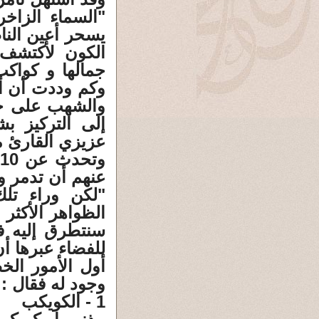
"السماء الزاخ
يسحر أعين الن
الكون لأكتشف
جمالها و كواكب
وكم وددت أن أح
والشهب على حد
إلى التركيز ب
عزيزي القارئ من
عنهم أن تدمر و
"لكن وراء تلك
الظواهر الأكثر
للفضاء عبرها أ
أول الأمور الخ
وجود له فقال :
1 - الكويكب