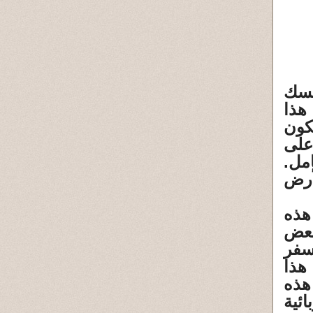
مسك
 هذا
كون
على
مل.
أرض
ذه
بعض
سفر
هذا
رير هذه
ئية