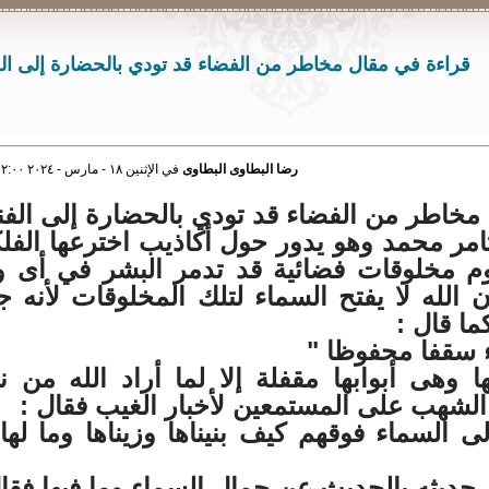
قراءة في مقال مخاطر من الفضاء قد تودي بالحضارة إلى الف
رضا البطاوى البطاوى
في الإثنين ١٨ - مارس - ٢٠٢٤ ١٢:٠٠ صباحاً
مخاطر من الفضاء قد تودي بالحضارة إلى الفنا
ر محمد وهو يدور حول أكاذيب اخترعها الفلك
م مخلوقات فضائية قد تدمر البشر في أى 
 الله لا يفتح السماء لتلك المخلوقات لأنه جع
ا قال :
ء سقفا محفوظا "
 وهى أبوابها مقفلة إلا لما أراد الله من ن
الشهب على المستمعين لأخبار الغيب فقال :
لى السماء فوقهم كيف بنيناها وزيناها وما لها
 حديثه بالحديث عن جمال السماء وما فيها فقال