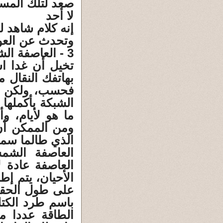
صعد لتلك المساف
لا أحد
إنه كلام شاهد 
وتحدث عن العو
3 - العاصفة الشمسية
تخيل أن غدا ا
بهاتفك النقال م
فحسب، ولكن لم
الشبكة بأكمله
ما هو لأيام، و
ومن الممكن أن
الذي طالما سمع
العاصفة الش
العاصفة عادة 
الأحيان، يتم إ
على طول الحقل
الطاقة عددا من