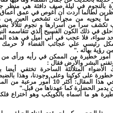
رة بالنجوم في ليلة صيف دافئة هي منظر ج
اظرين لطالما أردت أن أغوص في عمق أعماق 
 ما يحويه من مجرات تشخص العين من ر
 تكشف سرا من أسرارها و نجوم تتلألأ بضيائ
لق في ذلك الكون الفسيح الذي تتقاسمه الني
 سواء، فلا عجب في أني أميل في هذه المق
شكل رئيسي علي عجائب الفضاء لا حرمك ا
 رؤية بهائه ."
وتحدث عن 10 أمور خطيرة من الممكن في رأيه ورأى من
تفنى البشر والأرض فقال :
 الأضواء المتلألئة الساحرة تختفي أيضا 
 خطورة على كوكبنا وعلى وجودنا، وهذا بالضبط
سنتطرق إليه في هذا المقال: أكثر 10 أمور مرعبة 
ن يدمر الحضارة كما عهدناها من قبل."
طيرة هو ما أسماه بالكويكب وهو اختراع فلكى