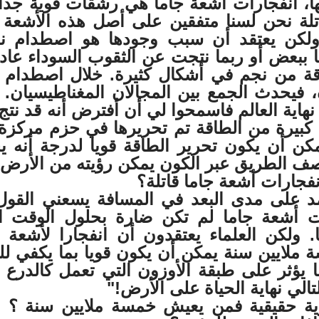
ا، انفجارات أشعة جاما هي رشقات قوية جدا
تلة نحن لسنا متفقين على أصل هذه الأشعة و
، ولكن يعتقد أن سبب وجودها هو اصطدام ن
ا ببعض أو ربما نتجت عن الثقوب السوداء عادة
اقة من نجم في أشكال كثيرة. خلال اصطدام 
ه، فيحدث الجمع بين المجالان المغناطيسيان. و
هاية العالم فاسمحوا لي أن أفترض أنه قد نتج
 كبيرة من الطاقة تم تحريرها في حزم مركزة
كن أن يكون تحرير الطاقة قويا لدرجة أنه ي
صف الطريق عبر الكون يمكن رؤيته من الأرض.
نفجارات أشعة جاما قاتلة؟
مد على مدى البعد في المسافة يسعني القول
 أشعة جاما لم تكن ضارة بحلول الوقت ا
. ولكن العلماء يعتقدون أن انفجارا لأشعة ج
لايين سنة يمكن أن يكون قويا بما يكفي للتأ
 يؤثر على طبقة الأوزون التي تعمل كالدرع 
تالي نهاية الحياة على الأرض!"
رؤية حقيقية فمن يعيش خمسة ملايين سنة ؟ 