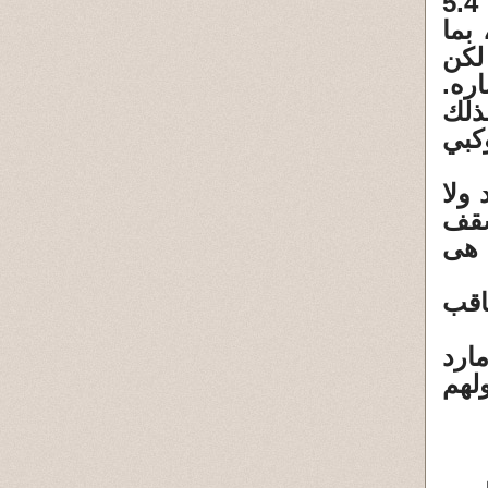
فمثلا 4179 توتاتيس ( toutatis 4179) هو كويكب يبلغ طوله 5.4
 بما
لكن
ره.
رض، لذلك
كبي
 ولا
سقف
 هى
اقب
ارد
لهم