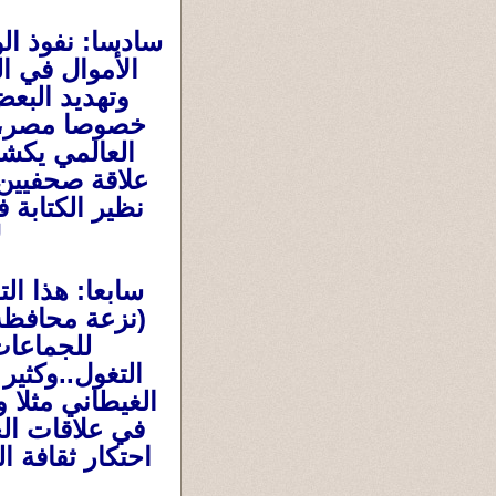
سادسا: نفوذ ال
الأموال في ا
وتهديد البع
خصوصا مصر، و
العالمي يكش
علاقة صحفيين 
نظير الكتابة
ل
سابعا: هذا ا
(نزعة محافظة 
للجماعات
التغول..وكثير
الغيطاني مثلا و
في علاقات الخ
احتكار ثقافة 