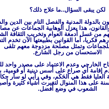
لكن يبقى السؤال..ما علاج ذلك؟
ن بالدولة المدنية والفصل التام بين الدين والد
لقانون، هذا يعزل الوهابية الجماعات عن مصا
هم من غسل أدمغة العوام وتخريب الثقافة الشع
م فكريا، أما القوانين بطبيعتها الآن تخدم الت
للجماعات وتمثل مصلحة مزدوجة معهم تلقى
الاستحسان من رجل الشارع.
فتاح الخارجي وعدم الاعتماد على مصدر واحد لل
م إقامة أي صراع على أسس دينية أو قومية، ب
 العليا فقط هي الحَكَم، وفي رأيي لو سار حكا
عرب آخر 40 سنة على هذا المنوال لتغيرت أشياء كثيرة وأ
الشعوب في وضع أفضل.