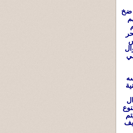
 ضخ
م
حر
س
ال
لي
سه
ية
ال
نوع
تم
يف