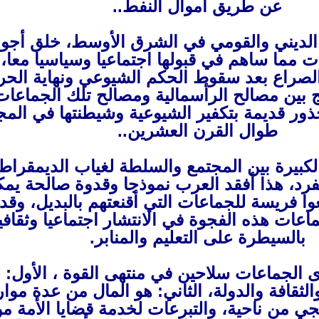
عن طريق أموال النفط..
ع الديني والقومي في الشرق الأوسط، خلق أجوا
ت مما ساهم في قبولها اجتماعيا وسياسيا معا، 
الصراع بعد سقوط الحكم الشيوعي ونهاية الح
مج بين مصالح الرأسمالية ومصالح تلك الجماعات
ذور قديمة بتكفير الشيوعية وشيطنتها في المج
طوال القرن العشرين..
 الكبيرة بين المجتمع والسلطة لغياب الديمقراط
رد، هذا أفقد العرب نموذجا وقدوة صالحة يمكن
عوا فريسة للجماعات التي أقنعتهم بالبديل، وقد
عات هذه الفجوة في الانتشار اجتماعيا وثقافي
بالسيطرة على التعليم والمنابر.
ى الجماعات سلاحين في منتهى القوة ، الأول:
الثقافة والدولة، الثاني: هو المال من عدة موار
جي من ناحية، والتبرعات لخدمة قضايا الأمة م