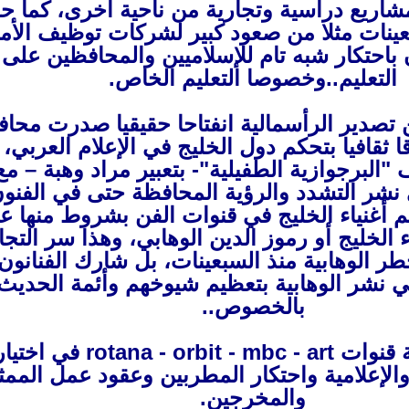
مشاريع دراسية وتجارية من ناحية أخرى، كما 
عينات مثلا من صعود كبير لشركات توظيف الأم
 باحتكار شبه تام للإسلاميين والمحافظين على
التعليم..وخصوصا التعليم الخاص.
 تصدير الرأسمالية انفتاحا حقيقيا صدرت محا
قا ثقافيا بتحكم دول الخليج في الإعلام العربي، 
"البرجوازية الطفيلية"- بتعبير مراد وهبة – مع
 نشر التشدد والرؤية المحافظة حتى في الفنون
 أغنياء الخليج في قنوات الفن بشروط منها ع
الخليج أو رموز الدين الوهابي، وهذا سر التج
خطر الوهابية منذ السبعينات، بل شارك الفنانون
 نشر الوهابية بتعظيم شيوخهم وأئمة الحديث
بالخصوص..
راجع سياسة قنوات rotana - orbit - mbc - art في اخت
 والإعلامية واحتكار المطربين وعقود عمل الممث
والمخرجين.