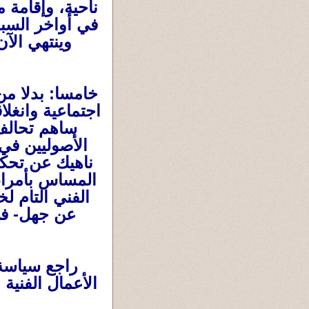
ناحية، وإقامة 
في أواخر السب
وينتهي الآن
خامسا: بدلا من
اجتماعية وانغلا
ساهم تحالف 
الأصوليين في
ناهيك عن تحكم
المساس بأمراء 
الفني التام ل
عن جهل- في
الأعمال الفنية