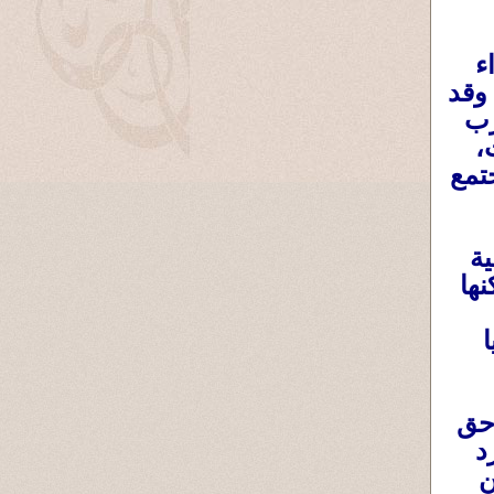
ء
وقد
رب
،
تمع
ية
ها
ا
 حق
د
ن