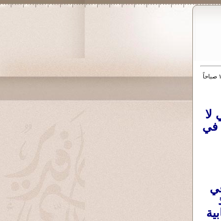
لا
 في
في
ية