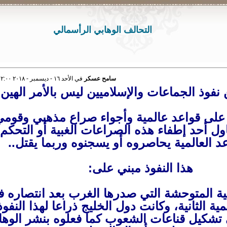
التحالف الوهابي الرأسمالي
سامح عسكر
في الأحد ١٦ - ديسمبر - ٢٠١٨ ١٢:٠٠ صباحاً
نفوذ الجماعات والإسلاميين ليس بالأمر الهين
 على قواعد عالمية وأجواء صراع مذهبي وقومي 
اول أحد إطفاء هذه الصراعات الغبية أو التحكم
عد العالمية يحاصروه أو يسجنوه وربما يقتل..
هذا النفوذ مبني على:
لية المتوحشة التي صدرها الغرب بعد انتصاره 
ية الثانية، وكانت دول الخليج ذراعا لهذا النفوذ
تشكيل قناعات الشعوب كما فعلوه بنشر الوهاب