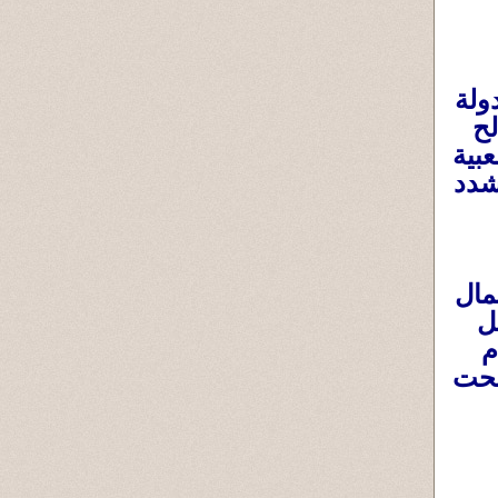
ولة
لح
بية
شدد
مال
ل
م
صبحت