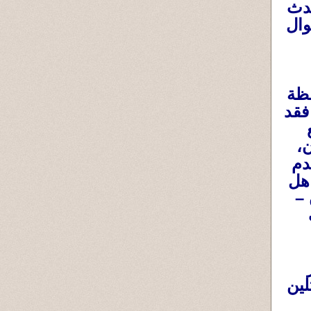
حدث
وال
فظة
فقد
،
دم
اهل
 –
يار
لين