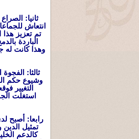
ثانيا: الصرا
انتعاش للجماعا
تم تعزيز هذا 
الباردة بالد
وهذا كانت له ج
ثالثا: الفجوة
وشيوع حكم الف
التغيير فوق
استغلت الجما
رابعا: أصبح لد
تمثيل الدين و
كالدعم الخلي