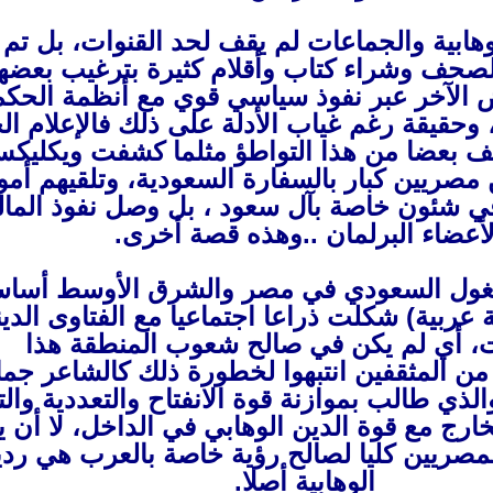
وهابية والجماعات لم يقف لحد القنوات، بل تم
لصحف وشراء كتاب وأقلام كثيرة بترغيب بعضه
ض الآخر عبر نفوذ سياسي قوي مع أنظمة الحكم
حقيقة رغم غياب الأدلة على ذلك فالإعلام ال
ف بعضا من هذا التواطؤ مثلما كشفت ويكليك
مصريين كبار بالسفارة السعودية، وتلقيهم أمو
 في شئون خاصة بآل سعود ، بل وصل نفوذ الما
أعضاء البرلمان ..وهذه قصة أخرى.
لتغول السعودي في مصر والشرق الأوسط أسا
عربية) شكلت ذراعا اجتماعيا مع الفتاوى الدين
، أي لم يكن في صالح شعوب المنطقة هذا
 من المثقفين انتبهوا لخطورة ذلك كالشاعر جم
الذي طالب بموازنة قوة الانفتاح والتعددية والت
ارج مع قوة الدين الوهابي في الداخل، لا أن ي
المصريين كليا لصالح رؤية خاصة بالعرب هي رد
الوهابية أصلا.